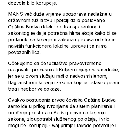
dozvole bilo korupcije.
MANS već duže vrijeme upozorava nadležne u
državnom tužilaštvu i policiji da je poslovanje
Opštine Budva daleko od transparentnog i
zakonitog te da je potrebna hitna akcija kako bi se
prekinulo sa kršenjem zakona i propisa od strane
najviših funkcionera lokalne uprave i sa njima
povezanih lica.
Očekujemo da će tužilaštvo pravovremeno
reagovati i procesuirati Kuljaču i njegove saradnike,
jer se u ovom slučaju radi o nedvosmislenom,
flagranstnom kršenju zakona koje je ostavilo pisani
trag i neoborive dokaze.
Ovakvo postupanje prvog čovjeka Opštine Budva
samo ide u prilog tvrdnjama da sistem planiranja i
uređenja prostora u Budvi počiva na kršenju
zakona, zloupotrebi službenog položaja, i vrlo
moguće, korupciji. Ovaj primjer takođe potvrđuje i