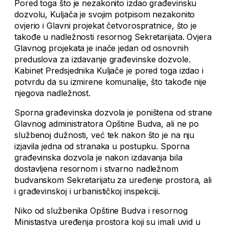
Pored toga što je nezakonito izdao građevinsku
dozvolu, Kuljača je svojim potpisom nezakonito
ovjerio i Glavni projekat četvorospratnice, što je
takođe u nadležnosti resornog Sekretarijata. Ovjera
Glavnog projekata je inače jedan od osnovnih
preduslova za izdavanje građevinske dozvole.
Kabinet Predsjednika Kuljače je pored toga izdao i
potvrdu da su izmirene komunalije, što takođe nije
njegova nadležnost.
Sporna građevinska dozvola je poništena od strane
Glavnog administratora Opštine Budva, ali ne po
službenoj dužnosti, već tek nakon što je na nju
izjavila jedna od stranaka u postupku. Sporna
građevinska dozvola je nakon izdavanja bila
dostavljena resornom i stvarno nadležnom
budvanskom Sekretarijatu za uređenje prostora, ali
i građevinskoj i urbanističkoj inspekciji.
Niko od službenika Opštine Budva i resornog
Ministastva uređenja prostora koji su imali uvid u