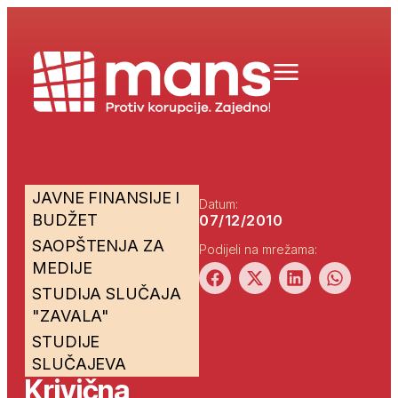
JAVNE FINANSIJE I
Datum:
BUDŽET
07/12/2010
SAOPŠTENJA ZA
Podijeli na mrežama:
MEDIJE
STUDIJA SLUČAJA
"ZAVALA"
STUDIJE
SLUČAJEVA
Krivična