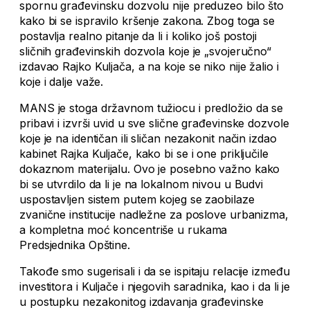
spornu građevinsku dozvolu nije preduzeo bilo što
kako bi se ispravilo kršenje zakona. Zbog toga se
postavlja realno pitanje da li i koliko još postoji
sličnih građevinskih dozvola koje je „svojeručno“
izdavao Rajko Kuljača, a na koje se niko nije žalio i
koje i dalje važe.
MANS je stoga državnom tužiocu i predložio da se
pribavi i izvrši uvid u sve slične građevinske dozvole
koje je na identičan ili sličan nezakonit način izdao
kabinet Rajka Kuljače, kako bi se i one priključile
dokaznom materijalu. Ovo je posebno važno kako
bi se utvrdilo da li je na lokalnom nivou u Budvi
uspostavljen sistem putem kojeg se zaobilaze
zvanične institucije nadležne za poslove urbanizma,
a kompletna moć koncentriše u rukama
Predsjednika Opštine.
Takođe smo sugerisali i da se ispitaju relacije između
investitora i Kuljače i njegovih saradnika, kao i da li je
u postupku nezakonitog izdavanja građevinske