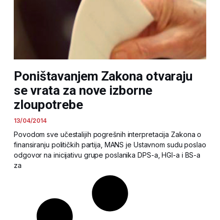
Poništavanjem Zakona otvaraju
se vrata za nove izborne
zloupotrebe
13/04/2014
Povodom sve učestalijih pogrešnih interpretacija Zakona o
finansiranju političkih partija, MANS je Ustavnom sudu poslao
odgovor na inicijativu grupe poslanika DPS-a, HGI-a i BS-a
za