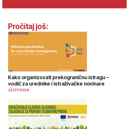
Pročitaj još:
Kako organizovati prekograničnu istragu –
vodič za urednike i istraživačke novinare
22/07/2026