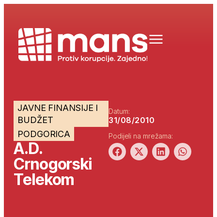
JAVNE FINANSIJE I
Datum:
BUDŽET
31/08/2010
PODGORICA
Podijeli na mrežama:
A.D.
Crnogorski
Telekom