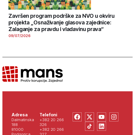
Završen program podrške za NVO u okviru
projekta „Osnaživanje glasova zajednice:
Zalaganje za pravdu i vladavinu prava“
09/07/2026
Adresa
Telefoni
Dalmatinska
+382 20 266
188
326
81000
+382 20 266
Podgorica
327