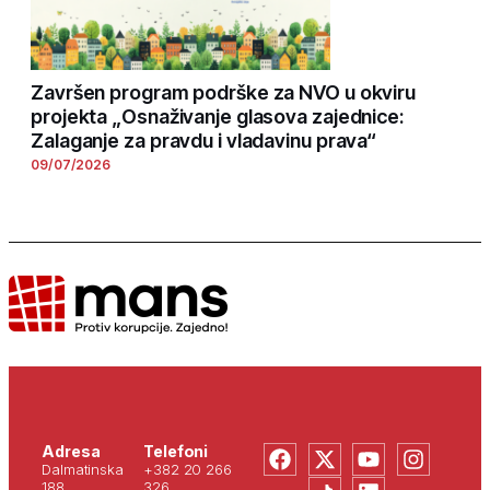
Završen program podrške za NVO u okviru
projekta „Osnaživanje glasova zajednice:
Zalaganje za pravdu i vladavinu prava“
09/07/2026
Adresa
Telefoni
Dalmatinska
+382 20 266
188
326