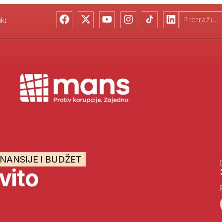
kt
INANSIJE I BUDŽET
vito