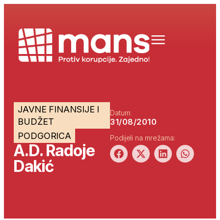
JAVNE FINANSIJE I
Datum:
BUDŽET
31/08/2010
PODGORICA
Podijeli na mrežama:
A.D. Radoje
Dakić