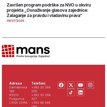
Završen program podrške za NVO u okviru
projekta „Osnaživanje glasova zajednice:
Zalaganje za pravdu i vladavinu prava“
09/07/2026
Adresa
Telefoni
Dalmatinska
+382 20 266
188
326
81000
+382 20 266
Podgorica
327
CRNA GORA
+382 69 446
094