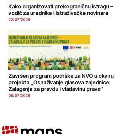
Kako organizovati prekograničnu istragu –
vodič za urednike i istraživačke novinare
22/07/2026
Završen program podrške za NVO u okviru
projekta „Osnaživanje glasova zajednice:
Zalaganje za pravdu i vladavinu prava“
09/07/2026