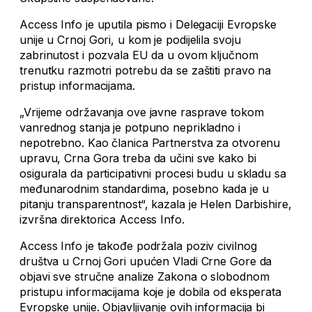
Access Info je uputila pismo i Delegaciji Evropske
unije u Crnoj Gori, u kom je podijelila svoju
zabrinutost i pozvala EU da u ovom ključnom
trenutku razmotri potrebu da se zaštiti pravo na
pristup informacijama.
„Vrijeme održavanja ove javne rasprave tokom
vanrednog stanja je potpuno neprikladno i
nepotrebno. Kao članica Partnerstva za otvorenu
upravu, Crna Gora treba da učini sve kako bi
osigurala da participativni procesi budu u skladu sa
međunarodnim standardima, posebno kada je u
pitanju transparentnost“, kazala je Helen Darbishire,
izvršna direktorica Access Info.
Access Info je takođe podržala poziv civilnog
društva u Crnoj Gori upućen Vladi Crne Gore da
objavi sve stručne analize Zakona o slobodnom
pristupu informacijama koje je dobila od eksperata
Evropske unije. Objavljivanje ovih informacija bi