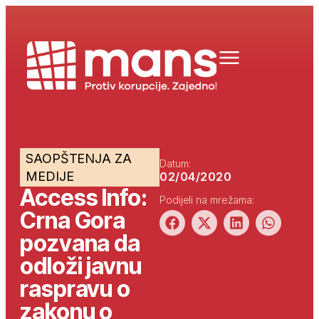
SAOPŠTENJA ZA
Datum:
MEDIJE
02/04/2020
Access Info:
Podijeli na mrežama:
Crna Gora
pozvana da
odloži javnu
raspravu o
zakonu o