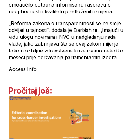
omogućilo potpuno informisanu raspravu o
neophodnosti i kvalitetu predloženih izmjena.
„Reforma zakona o transparentnosti se ne smije
odvijati u tajnosti“, dodala je Darbishire. „Imajući u
vidu ulogu novinara i NVO u nadgledanju rada
vlade, jako zabrinjava što se ovaj zakon mijenja
tokom ozbiljne zdravstvene krize i samo nekoliko
meseci prije održavanja parlamentarnih izbora.”
Access Info
Pročitaj još: