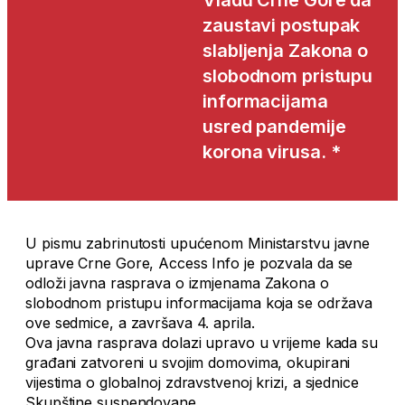
Vladu Crne Gore da
zaustavi postupak
slabljenja Zakona o
slobodnom pristupu
informacijama
usred pandemije
korona virusa. *
U pismu zabrinutosti upućenom Ministarstvu javne
uprave Crne Gore, Access Info je pozvala da se
odloži javna rasprava o izmjenama Zakona o
slobodnom pristupu informacijama koja se održava
ove sedmice, a završava 4. aprila.
Ova javna rasprava dolazi upravo u vrijeme kada su
građani zatvoreni u svojim domovima, okupirani
vijestima o globalnoj zdravstvenoj krizi, a sjednice
Skupštine suspendovane.