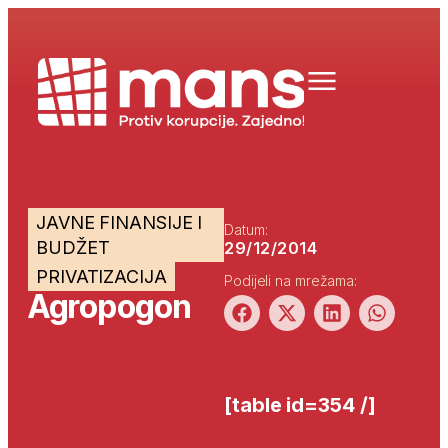
JAVNE FINANSIJE I
Datum:
BUDŽET
29/12/2014
PRIVATIZACIJA
Podijeli na mrežama:
Agropogon
[table id=354 /]