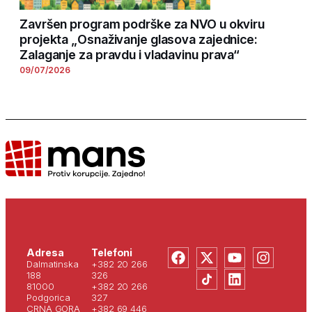
Završen program podrške za NVO u okviru
projekta „Osnaživanje glasova zajednice:
Zalaganje za pravdu i vladavinu prava“
09/07/2026
Adresa
Telefoni
Dalmatinska
+382 20 266
188
326
81000
+382 20 266
Podgorica
327
CRNA GORA
+382 69 446