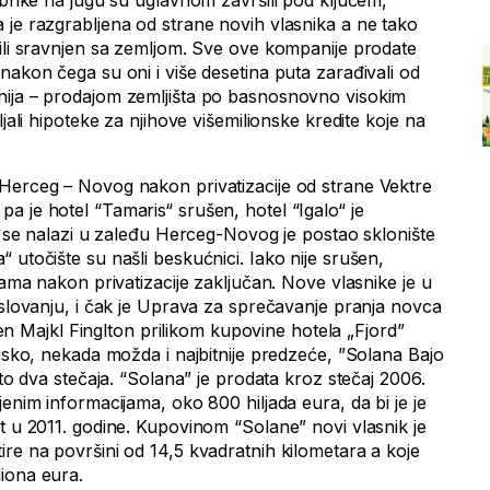
abrike na jugu su uglavnom završili pod ključem,
 je razgrabljena od strane novih vlasnika a ne tako
 ili sravnjen sa zemljom. Sve ove kompanije prodate
nakon čega su oni i više desetina puta zarađivali od
nija – prodajom zemljišta po basnosnovno visokim
ljali hipoteke za njihove višemilionske kredite koje na
Herceg – Novog nakon privatizacije od strane Vektre
a je hotel “Tamaris“ srušen, hotel “Igalo“ je
ji se nalazi u zaleđu Herceg-Novog je postao sklonište
 utočište su našli beskućnici. Iako nije srušen,
inama nakon privatizacije zaključan. Nove vlasnike je u
oslovanju, i čak je Uprava za sprečavanje pranja novca
ismen Majkl Finglton prilikom kupovine hotela „Fjord”
njsko, nekada možda i najbitnije predzeće, ”Solana Bajo
 to dva stečaja. “Solana” je prodata kroz stečaj 2006.
jenim informacijama, oko 800 hiljada eura, da bi je je
t u 2011. godine. Kupovinom “Solane” novi vlasnik je
re na površini od 14,5 kvadratnih kilometara a koje
iona eura.