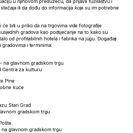
aciju u njihovom preduzeću, da prijave tužilaštvu i
 ili stečaja ili da dođu do informacija koje su im potrebne
 biti u prilici da na trgovima vide fotografije
 susjednih gradova kao podsjećanje na to kako su
talo od profitabilnih hotela i fabrika na jugu. Događaji
m gradovima i terminima:
 – na glavnom gradskom trgu
d Centra za kulturu
te Pine
 robne kuće
azu Stari Grad
 glavnom gradskom trgu
Pošte
– na glavnom gradskom trgu