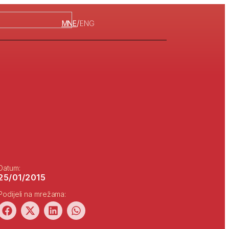
/
MNE
ENG
Datum:
25/01/2015
Podijeli na mrežama: