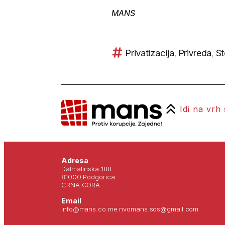
MANS
Privatizacija
,
Privreda
,
St
Idi na vrh
Adresa
Dalmatinska 188
81000 Podgorica
CRNA GORA
Email
info@mans.co.me nvomans.sos@gmail.com