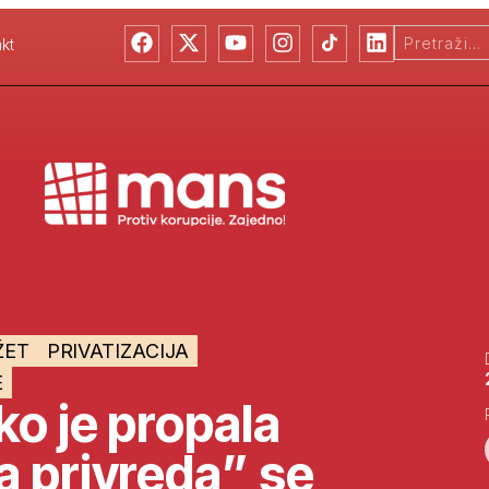
kt
ŽET
PRIVATIZACIJA
E
ko je propala
 privreda” se