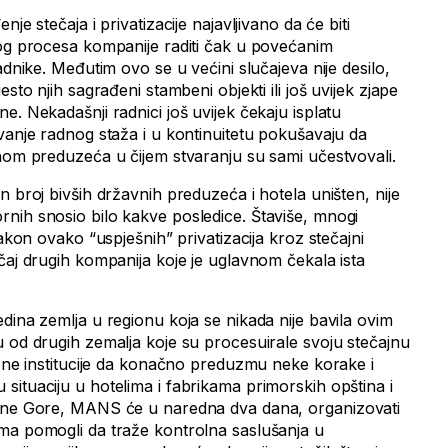
je stečaja i privatizacije najavljivano da će biti
tog procesa kompanije raditi čak u povećanim
adnike. Međutim ovo se u većini slučajeva nije desilo,
esto njih sagrađeni stambeni objekti ili još uvijek zjape
e. Nekadašnji radnici još uvijek čekaju isplatu
vanje radnog staža i u kontinuitetu pokušavaju da
inom preduzeća u čijem stvaranju su sami učestvovali.
n broj bivših državnih preduzeća i hotela uništen, nije
nih snosio bilo kakve posledice. Štaviše, mnogi
nakon ovako “uspješnih” privatizacija kroz stečajni
čaj drugih kompanija koje je uglavnom čekala ista
dina zemlja u regionu koja se nikada nije bavila ovim
u od drugih zemalja koje su procesuirale svoju stečajnu
ežne institucije da konačno preduzmu neke korake i
situaciju u hotelima i fabrikama primorskih opština i
Crne Gore, MANS će u naredna dva dana, organizovati
ma pomogli da traže kontrolna saslušanja u