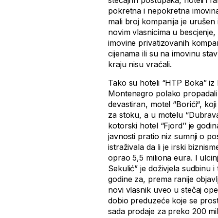
stečajnh postupaka, hoteli i f
pokretna i nepokretna imovina
mali broj kompanija je urušen
novim vlasnicima u bescjenje, 
imovine privatizovanih kompa
cijenama ili su na imovinu stav
kraju nisu vraćali.
Tako su hoteli “HTP Boka” iz 
Montenegro polako propadali p
devastiran, motel “Borići“, ko
za stoku, a u motelu “Dubrava“
kotorski hotel “Fjord’’ je god
javnosti pratio niz sumnji o p
istraživala da li je irski bizn
oprao 5,5 miliona eura. I ulci
Sekulić” je doživjela sudbinu i
godine za, prema ranije objavl
novi vlasnik uveo u stečaj ope
dobio preduzeće koje se prosti
sada prodaje za preko 200 mil