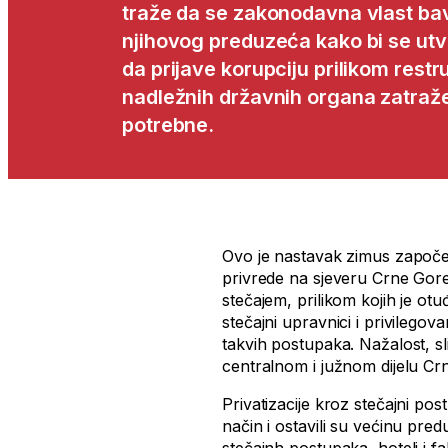
traže da se zakonodavna vlast bavi
njihovog preduzeća kako bi se utv
da prijave korupciju prilikom restru
nadležnih državnih organa zatraže
potrebne.
Ovo je nastavak zimus započet
privrede na sjeveru Crne Gore,
stečajem, prilikom kojih je otu
stečajni upravnici i privilegova
takvih postupaka. Nažalost, sl
centralnom i južnom dijelu Cr
Privatizacije kroz stečajni p
način i ostavili su većinu pr