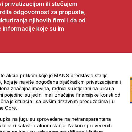
 privatizacijom ili stečajem
rdila odgovornost za propuste,
kturiranja njihovih firmi i da od
 informacije koje su im
e akcije prilikom koje je MANS predstavio stanje
 koja je najviše pogođena pljačkaškim privatizacijama i
đena značajna imovina, radnici su istjerani na ulicu a
ni pojedinci su jedini imali značajne finansijske koristi od
ična je situacija i sa bivšim državnim preduzećima i u
ne Gore.
ostupka na jugu su sprovedene na netransparentana
eduzeća u katastrofalnom stanju. Nakon sprovedenih