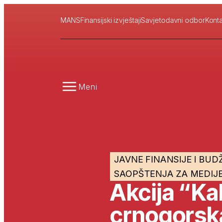
MANS
Finansijski izvještaji
Savjetodavni odbor
Konta
Meni
JAVNE FINANSIJE I BUD
SAOPŠTENJA ZA MEDIJ
Akcija “Ka
crnogorska