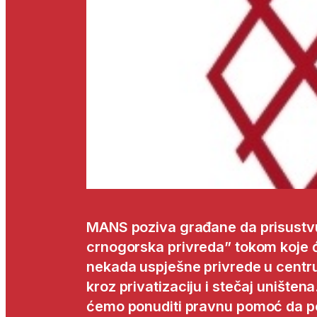
MANS poziva građane da prisustvuj
crnogorska privreda” tokom koje ć
nekada uspješne privrede u centru 
kroz privatizaciju i stečaj unište
ćemo ponuditi pravnu pomoć da pod