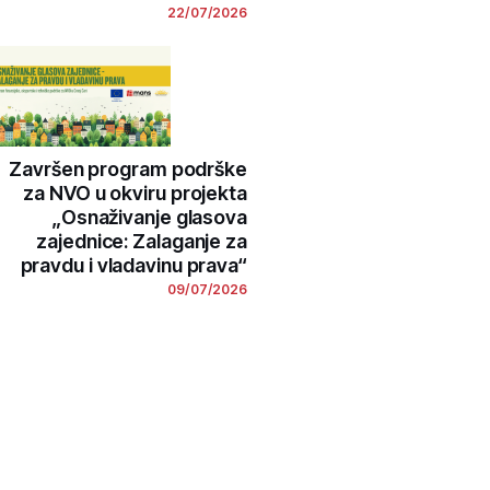
22/07/2026
Završen program podrške
za NVO u okviru projekta
„Osnaživanje glasova
zajednice: Zalaganje za
pravdu i vladavinu prava“
09/07/2026