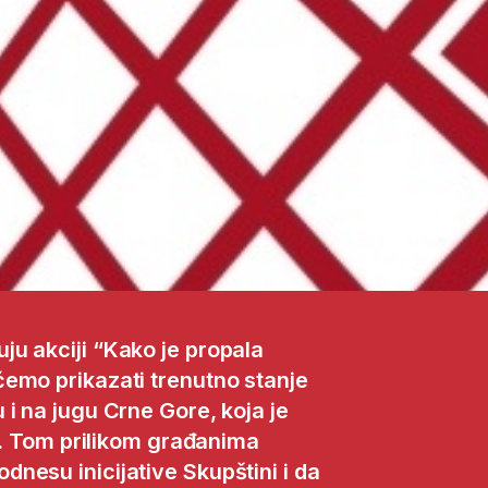
u akciji “Kako je propala
emo prikazati trenutno stanje
i na jugu Crne Gore, koja je
na. Tom prilikom građanima
nesu inicijative Skupštini i da