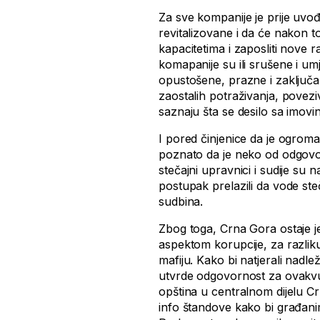
Za sve kompanije je prije uvođen
revitalizovane i da će nakon 
kapacitetima i zaposliti nove r
komapanije su ili srušene i umj
opustošene, prazne i zaključan
zaostalih potraživanja, povezi
saznaju šta se desilo sa imov
I pored činjenice da je ogroma
poznato da je neko od odgovor
stečajni upravnici i sudije su 
postupak prelazili da vode ste
sudbina.
Zbog toga, Crna Gora ostaje je
aspektom korupcije, za razlik
mafiju. Kako bi natjerali nadl
utvrde odgovornost za ovakvu 
opština u centralnom dijelu 
info štandove kako bi građani