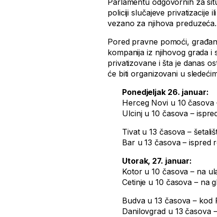
Parlamentu odgovornih za situ
policiji slučajeve privatizacije
vezano za njihova preduzeća.
Pored pravne pomoći, građani će
kompanija iz njihovog grada i
privatizovane i šta je danas os
će biti organizovani u sledeći
Ponedjeljak 26. januar:
Herceg Novi u 10 časova
Ulcinj u 10 časova – ispre
Tivat u 13 časova – šetališ
Bar u 13 časova – ispred
Utorak, 27. januar:
Kotor u 10 časova – na ul
Cetinje u 10 časova – na
Budva u 13 časova – kod 
Danilovgrad u 13 časova 