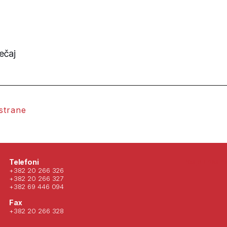
ečaj
 strane
Posjeti nas 
Telefoni
+382 20 266 326
+382 20 266 327
+382 69 446 094
Fax
+382 20 266 328