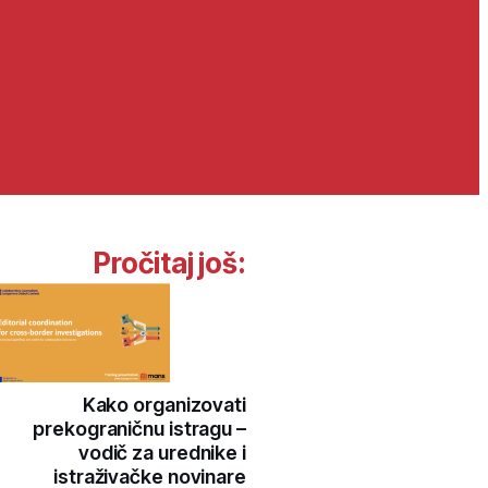
Pročitaj još:
Kako organizovati
prekograničnu istragu –
vodič za urednike i
istraživačke novinare