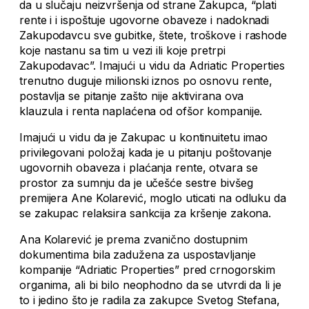
da u slučaju neizvršenja od strane Zakupca, “plati
rente i i ispoštuje ugovorne obaveze i nadoknadi
Zakupodavcu sve gubitke, štete, troškove i rashode
koje nastanu sa tim u vezi ili koje pretrpi
Zakupodavac”. Imajući u vidu da Adriatic Properties
trenutno duguje milionski iznos po osnovu rente,
postavlja se pitanje zašto nije aktivirana ova
klauzula i renta naplaćena od ofšor kompanije.
Imajući u vidu da je Zakupac u kontinuitetu imao
privilegovani položaj kada je u pitanju poštovanje
ugovornih obaveza i plaćanja rente, otvara se
prostor za sumnju da je učešće sestre bivšeg
premijera Ane Kolarević, moglo uticati na odluku da
se zakupac relaksira sankcija za kršenje zakona.
Ana Kolarević je prema zvanično dostupnim
dokumentima bila zadužena za uspostavljanje
kompanije “Adriatic Properties” pred crnogorskim
organima, ali bi bilo neophodno da se utvrdi da li je
to i jedino što je radila za zakupce Svetog Stefana,