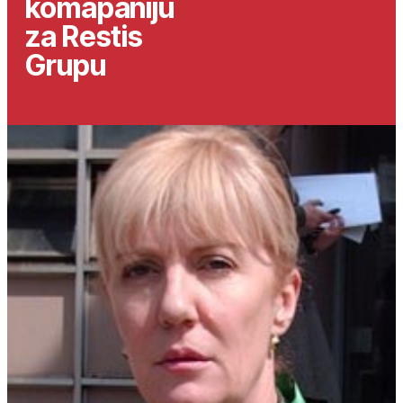
komapaniju
za Restis
Grupu