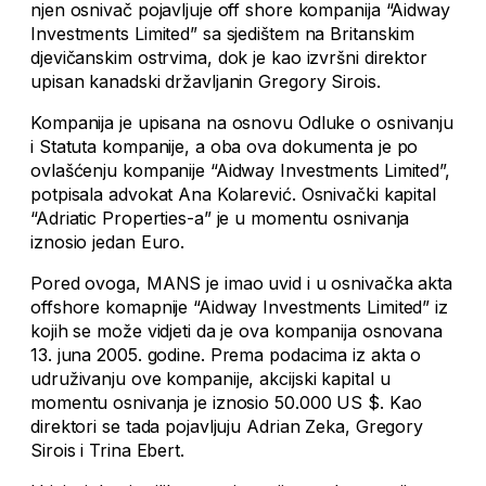
njen osnivač pojavljuje off shore kompanija “Aidway
Investments Limited” sa sjedištem na Britanskim
djevičanskim ostrvima, dok je kao izvršni direktor
upisan kanadski državljanin Gregory Sirois.
Kompanija je upisana na osnovu Odluke o osnivanju
i Statuta kompanije, a oba ova dokumenta je po
ovlašćenju kompanije “Aidway Investments Limited”,
potpisala advokat Ana Kolarević. Osnivački kapital
“Adriatic Properties-a” je u momentu osnivanja
iznosio jedan Euro.
Pored ovoga, MANS je imao uvid i u osnivačka akta
offshore komapnije “Aidway Investments Limited” iz
kojih se može vidjeti da je ova kompanija osnovana
13. juna 2005. godine. Prema podacima iz akta o
udruživanju ove kompanije, akcijski kapital u
momentu osnivanja je iznosio 50.000 US $. Kao
direktori se tada pojavljuju Adrian Zeka, Gregory
Sirois i Trina Ebert.