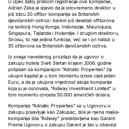
U izjavi datoj prilikom registracije ove kompanije,
Adrian Zeka je izjavio da je istovremeno direktor u
još blizu 20 offšor kompanija sa Britanskih
djevičanskih ostrva i barem još desetak offšorova
na teritoriji Hong Konga, Indonezije, Mauricijusa,
Singapura, Tajlanda i Holandije. I drugom direktoru,
Siroisu, to nije jedina funkcija, već se i on nalazi u
30 ofšorova sa Britanskih djevičanskih ostrva.
Iz svega navedenog prozilazi da je ugovor o
zakupu hotela Sveti Stefan krajem 2006. godine
potpisan sa kompanijom “Adriatic Properties” čiji
ukupni kapital je u tom momentu iznosi cijeli jedan
Euro, a da je ukupna vrijednost akcija kompanije
koja ju je osnovala, “Aidway Investment Limited” u
tom momentu iznosila 50.000 američkih dolara.
Kompanija “Adriatic Properties” se u Ugovoru o
zakupu pojavljuje kao Zakupac, dok je njena majka-
kompanija bila “Aidway” predstavljena kao Garant.
Prema Ugovoru o zakupu Garant je bio u obavezi