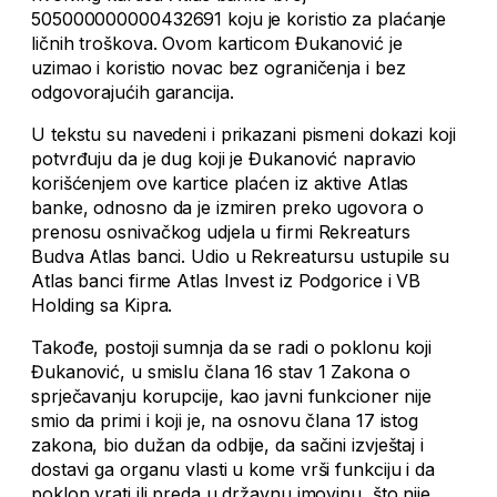
505000000000432691 koju je koristio za plaćanje
ličnih troškova. Ovom karticom Đukanović je
uzimao i koristio novac bez ograničenja i bez
odgovorajućih garancija.
U tekstu su navedeni i prikazani pismeni dokazi koji
potvrđuju da je dug koji je Đukanović napravio
korišćenjem ove kartice plaćen iz aktive Atlas
banke, odnosno da je izmiren preko ugovora o
prenosu osnivačkog udjela u firmi Rekreaturs
Budva Atlas banci. Udio u Rekreatursu ustupile su
Atlas banci firme Atlas Invest iz Podgorice i VB
Holding sa Kipra.
Takođe, postoji sumnja da se radi o poklonu koji
Đukanović, u smislu člana 16 stav 1 Zakona o
sprječavanju korupcije, kao javni funkcioner nije
smio da primi i koji je, na osnovu člana 17 istog
zakona, bio dužan da odbije, da sačini izvještaj i
dostavi ga organu vlasti u kome vrši funkciju i da
poklon vrati ili preda u državnu imovinu, što nije