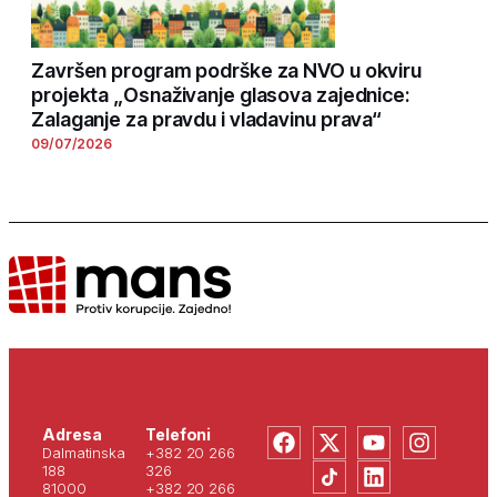
Završen program podrške za NVO u okviru
projekta „Osnaživanje glasova zajednice:
Zalaganje za pravdu i vladavinu prava“
09/07/2026
Adresa
Telefoni
Dalmatinska
+382 20 266
188
326
81000
+382 20 266