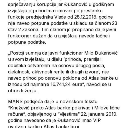
sprječavanju korupcije jer Đukanović u godišnjem
izvještaju o prihodima i imovini po prestanku
funkcije predsjednika Vlade od 28.12.2018. godine
nije naveo potpune podatke u skladu sa članom 23
stav 2 Zakona. Tim članom je propisano da je javni
funkcioner dužan da u izvještaju navede tačne i
potpune podatke.
„Postoji sumnja da javni funkcioner Milo Đukanović
u svom izvještaju, u dijelu ‘prihoda, premija i
dobitaka ostvarenih na osnovu drugog posla,
djelatnosti, aktivnosti rente ili drugih izvora’, nije
naveo prihod po osnovu poklona od Atlas banke u
iznosu od najmanje 16.741,24 eura“, navodi se u
obrazloženju.
MANS podsjeća da je u novinskom tekstu
“Knežević preko Atlas banke pokrivao i Milove lične
račune”, objavljenog u “Vijestima” 22. januara 2019.
godine navedeno da je Đukanović imao VIP
rivolving karticu Atlas banke broj