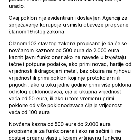
uradio.
Ovaj poklon nije evidentiran i dostavljen Agenciji za
sprječavanje korupcije u smislu obaveze propisane
članom 19 istog zakona
Članom 103 stav tog zakona propisano je da će se
novčanom kaznom od 500 eura do 2.000 eura
kazniti javni funkcioner ako ne navede u izvještaju
tačne i potpune podatke, ako primi novac, hartije od
vrijednosti ili dragocjeni metal, bez obzira na njihovu
vrijednost ili primi poklon koji nije protokolarni ili
prigodni, ako u toku jedne godine primi više poklona
od istog poklonodavca, čija je ukupna vrijednost
veća od 50 eura, ili ako u tom vremenu primi
poklone od više poklonodavaca čija je vrijednost
veća od 100 eura.
Novčana kazna od 500 eura do 2.000 eura
propisana je za funkcionera i ako ne sačini ili ne
dostavi organu vlasti u kojem vrši javnu funkciju