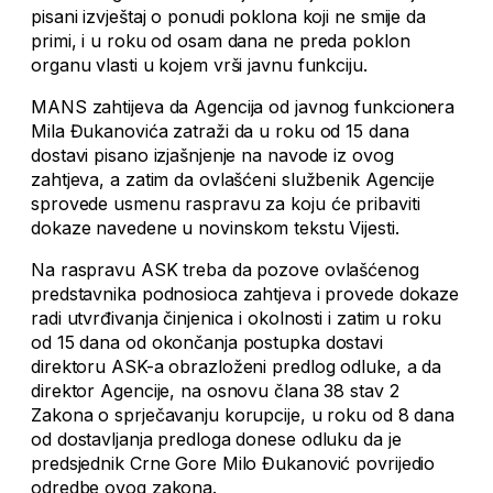
pisani izvještaj o ponudi poklona koji ne smije da
primi, i u roku od osam dana ne preda poklon
organu vlasti u kojem vrši javnu funkciju.
MANS zahtijeva da Agencija od javnog funkcionera
Mila Đukanovića zatraži da u roku od 15 dana
dostavi pisano izjašnjenje na navode iz ovog
zahtjeva, a zatim da ovlašćeni službenik Agencije
sprovede usmenu raspravu za koju će pribaviti
dokaze navedene u novinskom tekstu Vijesti.
Na raspravu ASK treba da pozove ovlašćenog
predstavnika podnosioca zahtjeva i provede dokaze
radi utvrđivanja činjenica i okolnosti i zatim u roku
od 15 dana od okončanja postupka dostavi
direktoru ASK-a obrazloženi predlog odluke, a da
direktor Agencije, na osnovu člana 38 stav 2
Zakona o sprječavanju korupcije, u roku od 8 dana
od dostavljanja predloga donese odluku da je
predsjednik Crne Gore Milo Đukanović povrijedio
odredbe ovog zakona.