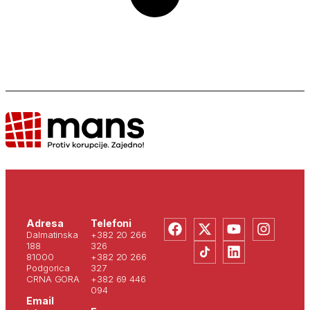
Adresa
Telefoni
Dalmatinska
+382 20 266
188
326
81000
+382 20 266
Podgorica
327
CRNA GORA
+382 69 446
094
Email