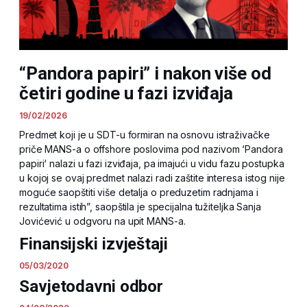
“Pandora papiri” i nakon više od
četiri godine u fazi izviđaja
19/02/2026
Predmet koji je u SDT-u formiran na osnovu istraživačke
priče MANS-a o offshore poslovima pod nazivom ‘Pandora
papiri‘ nalazi u fazi izviđaja, pa imajući u vidu fazu postupka
u kojoj se ovaj predmet nalazi radi zaštite interesa istog nije
moguće saopštiti više detalja o preduzetim radnjama i
rezultatima istih”, saopštila je specijalna tužiteljka Sanja
Jovićević u odgvoru na upit MANS-a.
Finansijski izvještaji
05/03/2020
Savjetodavni odbor