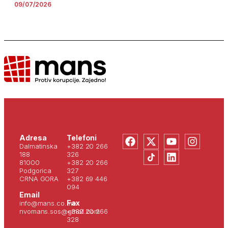
09/07/2026
Adresa
Telefoni
Dalmatinska
+382 20 266
188
326
81000
+382 20 266
Podgorica
327
CRNA GORA
+382 69 446
094
Email
Fax
info@mans.co.me
nvomans.sos@gmail.com
+382 20 266
328