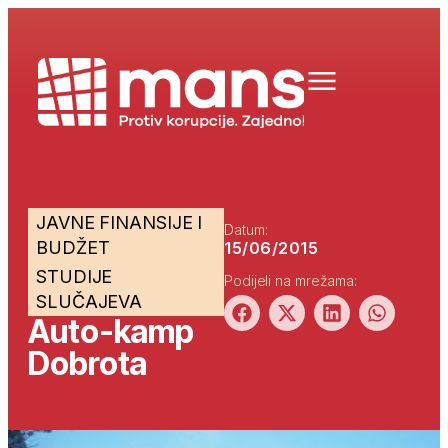
JAVNE FINANSIJE I
Datum:
BUDŽET
15/06/2015
STUDIJE
Podijeli na mrežama:
SLUČAJEVA
Auto-kamp
Dobrota