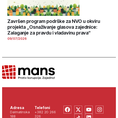
Završen program podrške za NVO u okviru
projekta „Osnaživanje glasova zajednice:
Zalaganje za pravdu i vladavinu prava“
09/07/2026
Adresa
Telefoni
Dalmatinska
+382 20 266
188
326