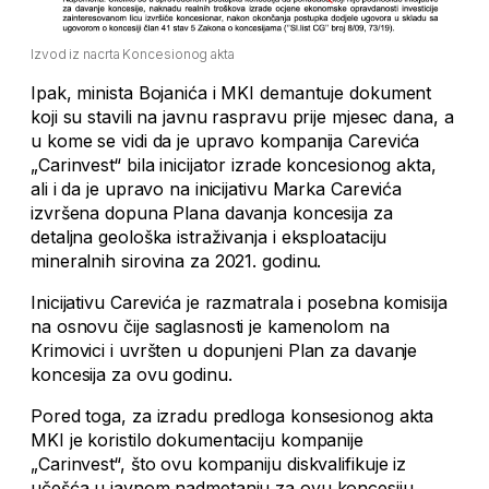
Izvod iz nacrta Koncesionog akta
Ipak, minista Bojanića i MKI demantuje dokument
koji su stavili na javnu raspravu prije mjesec dana, a
u kome se vidi da je upravo kompanija Carevića
„Carinvest“ bila inicijator izrade koncesionog akta,
ali i da je upravo na inicijativu Marka Carevića
izvršena dopuna Plana davanja koncesija za
detaljna geološka istraživanja i eksploataciju
mineralnih sirovina za 2021. godinu.
Inicijativu Carevića je razmatrala i posebna komisija
na osnovu čije saglasnosti je kamenolom na
Krimovici i uvršten u dopunjeni Plan za davanje
koncesija za ovu godinu.
Pored toga, za izradu predloga konsesionog akta
MKI je koristilo dokumentaciju kompanije
„Carinvest“, što ovu kompaniju diskvalifikuje iz
učešća u javnom nadmetanju za ovu koncesiju.