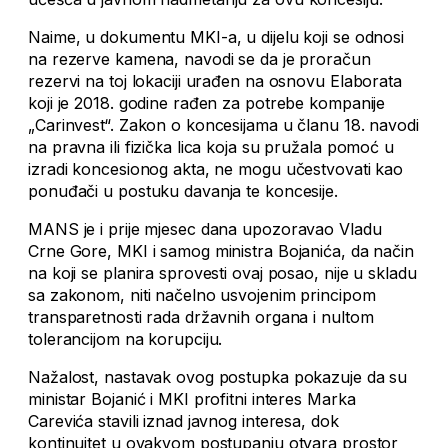
Naime, u dokumentu MKI-a, u dijelu koji se odnosi
na rezerve kamena, navodi se da je proračun
rezervi na toj lokaciji urađen na osnovu Elaborata
koji je 2018. godine rađen za potrebe kompanije
„Carinvest“. Zakon o koncesijama u članu 18. navodi
na pravna ili fizička lica koja su pružala pomoć u
izradi koncesionog akta, ne mogu učestvovati kao
ponuđači u postuku davanja te koncesije.
MANS je i prije mjesec dana upozoravao Vladu
Crne Gore, MKI i samog ministra Bojanića, da način
na koji se planira sprovesti ovaj posao, nije u skladu
sa zakonom, niti načelno usvojenim principom
transparetnosti rada državnih organa i nultom
tolerancijom na korupciju.
Nažalost, nastavak ovog postupka pokazuje da su
ministar Bojanić i MKI profitni interes Marka
Carevića stavili iznad javnog interesa, dok
kontinuitet u ovakvom postupanju otvara prostor