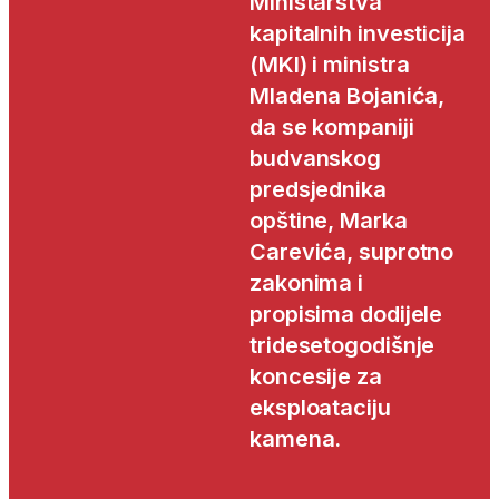
Ministarstva
kapitalnih investicija
(MKI) i ministra
Mladena Bojanića,
da se kompaniji
budvanskog
predsjednika
opštine, Marka
Carevića, suprotno
zakonima i
propisima dodijele
tridesetogodišnje
koncesije za
eksploataciju
kamena.