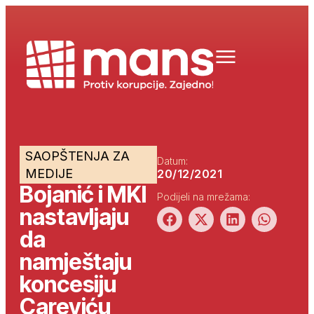
SAOPŠTENJA ZA
Datum:
MEDIJE
20/12/2021
Bojanić i MKI
Podijeli na mrežama:
nastavljaju
da
namještaju
koncesiju
Careviću