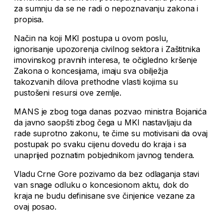
za sumnju da se ne radi o nepoznavanju zakona i
propisa.
Način na koji MKI postupa u ovom poslu,
ignorisanje upozorenja civilnog sektora i Zaštitnika
imovinskog pravnih interesa, te očigledno kršenje
Zakona o koncesijama, imaju sva obilježja
takozvanih dilova prethodne vlasti kojima su
pustošeni resursi ove zemlje.
MANS je zbog toga danas pozvao ministra Bojanića
da javno saopšti zbog čega u MKI nastavljaju da
rade suprotno zakonu, te čime su motivisani da ovaj
postupak po svaku cijenu dovedu do kraja i sa
unaprijed poznatim pobjednikom javnog tendera.
Vladu Crne Gore pozivamo da bez odlaganja stavi
van snage odluku o koncesionom aktu, dok do
kraja ne budu definisane sve činjenice vezane za
ovaj posao.