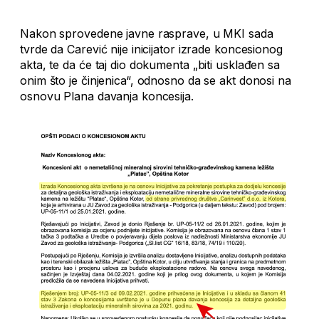
Nakon sprovedene javne rasprave, u MKI sada
tvrde da Carević nije inicijator izrade koncesionog
akta, te da će taj dio dokumenta „biti usklađen sa
onim što je činjenica“, odnosno da se akt donosi na
osnovu Plana davanja koncesija.