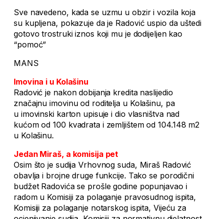
Sve navedeno, kada se uzmu u obzir i vozila koja
su kupljena, pokazuje da je Radović uspio da uštedi
gotovo trostruki iznos koji mu je dodijeljen kao
“pomoć”
MANS
Imovina i u Kolašinu
Radović je nakon dobijanja kredita naslijedio
značajnu imovinu od roditelja u Kolašinu, pa
u imovinski karton upisuje i dio vlasništva nad
kućom od 100 kvadrata i zemljištem od 104.148 m2
u Kolašinu.
Jedan Miraš, a komisija pet
Osim što je sudija Vrhovnog suda, Miraš Radović
obavlja i brojne druge funkcije. Tako se porodični
budžet Radovića se prošle godine popunjavao i
radom u Komisiji za polaganje pravosudnog ispita,
Komisiji za polaganje notarskog ispita, Vijeću za
ocjenjivanje sudija, Komisiji za normativnu djelatnost