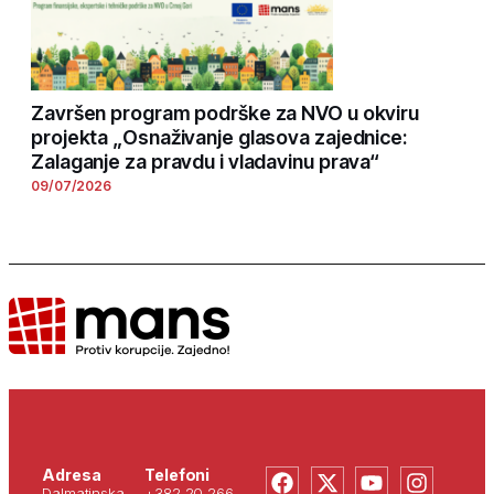
Završen program podrške za NVO u okviru
projekta „Osnaživanje glasova zajednice:
Zalaganje za pravdu i vladavinu prava“
09/07/2026
Adresa
Telefoni
Dalmatinska
+382 20 266