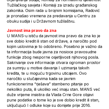
Tužilačkog savjeta i Komisiji za izradu građanskog
zakonika. Osim rada u brojnim komisijama, Radović
je pronašao vremena za predavanja u Centru za
obuku sudija i u Državnom tužilaštvu.
Javnost ima pravo da zna
U MANS-u ističu da javnost ima pravo da zna ko je
sve dobio kredit ili stan od države, a naročito pod
kojim uslovima je to odobreno. Posebno je važno da
ta informacija bude javna za nosioce pravosudne
funkcije zbog nesporne osjetljivosti njihovog posla.
Sakrivanje ove informacije otvara ogroman prostor
za sumnju u motive davanja I uzimanja takvih
kredita, te u moguću trgovinu uticajem. Ovo
naročito u slučajevima kada se javnim
funkcionerima “rješava” stambeno pitanje po
nekoliko puta, ili ukoliko već imaju stan. MANS već
duže vrijeme insistira da Vlada Crne Gore objavi
pune podatke o tome ko je sve dobio kredit ili stan,
uključujući I odluke koje su donijete prije 2016.