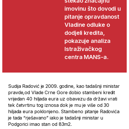
stekao značajnu
imovinu što dovodi u
pitanje opravdanost
Vladine odluke o
dodjeli kredita,
pokazuje analiza
Istraživačkog
centra MANS-a.
Sudija Radović je 2009. godine, kao tadašnji ministar
pravde,od Vlade Crne Gore dobio stambeni kredit
vrijedan 40 hiljada eura uz obavezu da državi vrati
tek četvrtinu tog iznosa dok je mu je više od 30
hiljada eura poklonjeno. Stambeno pitanje Radovića
je tada “rješavano” iako je tadašnji ministar u
Podgorici imao stan od 83m2.