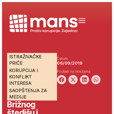
ISTRAŽIVAČKE
Datum:
PRIČE
06/09/2019
KORUPCIJA I
Podijeli na mrežama:
KONFLIKT
INTERESA
SAOPŠTENJA ZA
MEDIJE
Brižnog
štedišu i