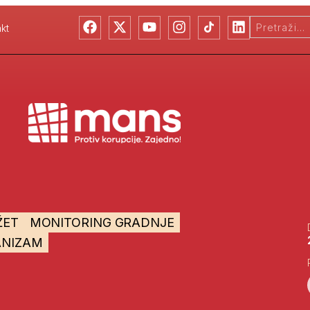
kt
ŽET
MONITORING GRADNJE
ANIZAM