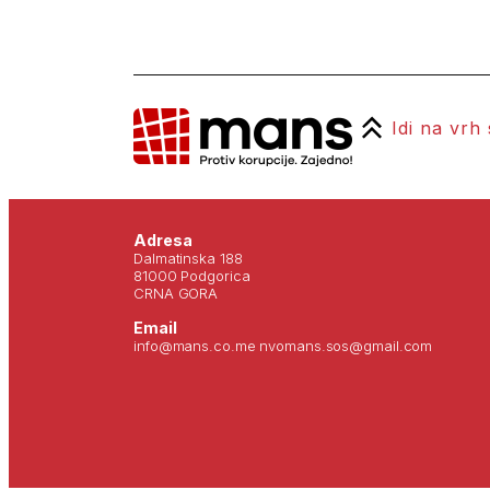
Idi na vrh
Adresa
Dalmatinska 188
81000 Podgorica
CRNA GORA
Email
info@mans.co.me nvomans.sos@gmail.com