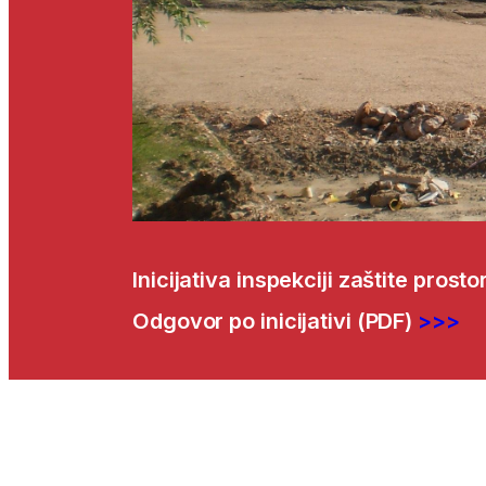
Inicijativa inspekciji zaštite prost
Odgovor po inicijativi (PDF)
>>>