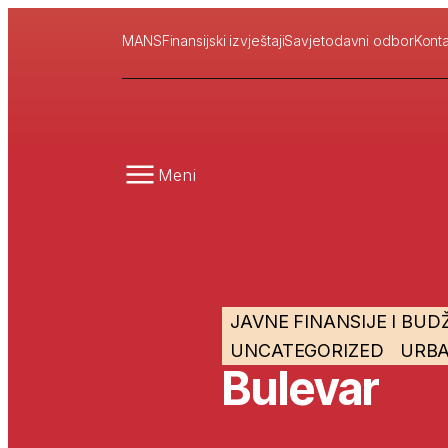
MANS
Finansijski izvještaji
Savjetodavni odbor
Konta
Meni
JAVNE FINANSIJE I BUD
UNCATEGORIZED
URB
Bulevar