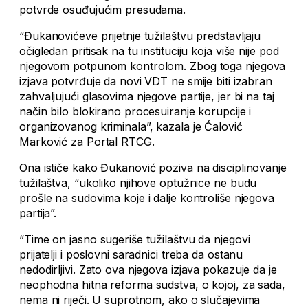
potvrde osuđujućim presudama.
“Đukanovićeve prijetnje tužilaštvu predstavljaju
očigledan pritisak na tu instituciju koja više nije pod
njegovom potpunom kontrolom. Zbog toga njegova
izjava potvrđuje da novi VDT ne smije biti izabran
zahvaljujući glasovima njegove partije, jer bi na taj
način bilo blokirano procesuiranje korupcije i
organizovanog kriminala”, kazala je Ćalović
Marković za Portal RTCG.
Ona ističe kako Đukanović poziva na disciplinovanje
tužilaštva, “ukoliko njihove optužnice ne budu
prošle na sudovima koje i dalje kontroliše njegova
partija”.
“Time on jasno sugeriše tužilaštvu da njegovi
prijatelji i poslovni saradnici treba da ostanu
nedodirljivi. Zato ova njegova izjava pokazuje da je
neophodna hitna reforma sudstva, o kojoj, za sada,
nema ni riječi. U suprotnom, ako o slučajevima