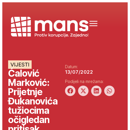
VIJESTI
Datum:
Ćalović
13/07/2022
Marković:
Podijeli na mrežama:
Prijetnje
Đukanovića
tužiocima
očigledan
pritisak