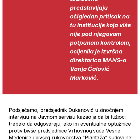
predstavljaju
očigledan pritisak na
tu institucije koja više
nije pod njegovom
potpunom kontrolom,
ocijenila je izvršna
direktorica MANS-a
Vanja Ćalović
Marković.
Podsjećamo, predsjednik Đukanović u sinoćnjem
intervjuu na Javnom servisu kazao je da bi tužioci
trebalo da odgovaraju, ako im eventualne optužnice
protiv bivše predsjednice Vrhovnog suda Vesne
Medenice i bivšeg rukovodstva “Plantaža” sudovi ne