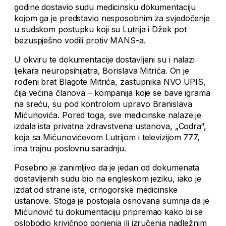
godine dostavio sudu medicinsku dokumentaciju
kojom ga je predstavio nesposobnim za svjedočenje
u sudskom postupku koji su Lutrija i Džek pot
bezuspješno vodili protiv MANS-a.
U okviru te dokumentacije dostavljeni su i nalazi
ljekara neuropsihijatra, Borislava Mitrića. On je
rođeni brat Blagote Mitrića, zastupnika NVO UPIS,
čija većina članova – kompanija koje se bave igrama
na sreću, su pod kontrolom upravo Branislava
Mićunovića. Pored toga, sve medicinske nalaze je
izdala ista privatna zdravstvena ustanova, „Codra“,
koja sa Mićunovićevom Lutrijom i televizijom 777,
ima trajnu poslovnu saradnju.
Posebno je zanimljivo da je jedan od dokumenata
dostavljenih sudu bio na engleskom jeziku, iako je
izdat od strane iste, crnogorske medicinske
ustanove. Stoga je postojala osnovana sumnja da je
Mićunović tu dokumentaciju pripremao kako bi se
oslobodio krivičnog gonjenja ili izručenja nadležnim