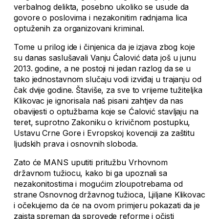
verbalnog delikta, posebno ukoliko se usude da
govore o poslovima i nezakonitim radnjama lica
optuženih za organizovani kriminal.
Tome u prilog ide i činjenica da je izjava zbog koje
su danas saslušavali Vanju Ćalović data još u junu
2013. godine, a ne postoji ni jedan razlog da se u
tako jednostavnom slučaju vodi izviđaj u trajanju od
čak dvije godine. Štaviše, za sve to vrijeme tužiteljka
Klikovac je ignorisala naš pisani zahtjev da nas
obavijesti o optužbama koje se Ćalović stavljaju na
teret, suprotno Zakoniku o krivičnom postupku,
Ustavu Crne Gore i Evropskoj kovenciji za zaštitu
ljudskih prava i osnovnih sloboda.
Zato će MANS uputiti pritužbu Vrhovnom
državnom tužiocu, kako bi ga upoznali sa
nezakonitostima i mogućim zloupotrebama od
strane Osnovnog državnog tužioca, Ljiljane Klikovac
i očekujemo da će na ovom primjeru pokazati da je
zaista spreman da sprovede reforme i očisti