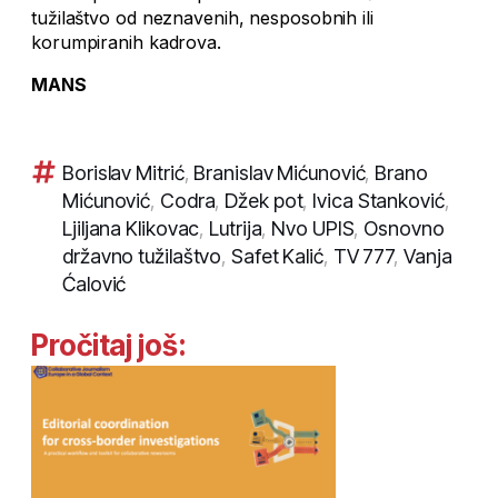
tužilaštvo od neznavenih, nesposobnih ili
korumpiranih kadrova.
MANS
Borislav Mitrić
,
Branislav Mićunović
,
Brano
Mićunović
,
Codra
,
Džek pot
,
Ivica Stanković
,
Ljiljana Klikovac
,
Lutrija
,
Nvo UPIS
,
Osnovno
državno tužilaštvo
,
Safet Kalić
,
TV 777
,
Vanja
Ćalović
Pročitaj još: