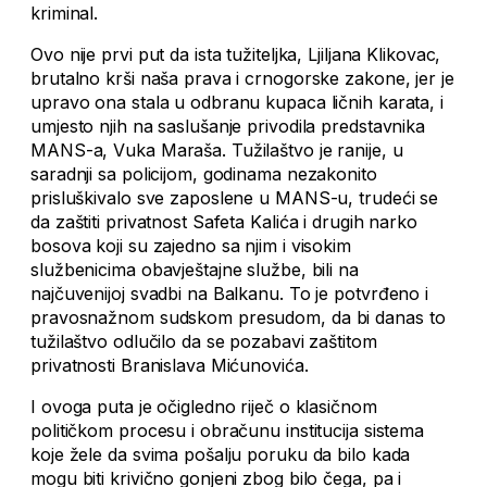
kriminal.
Ovo nije prvi put da ista tužiteljka, Ljiljana Klikovac,
brutalno krši naša prava i crnogorske zakone, jer je
upravo ona stala u odbranu kupaca ličnih karata, i
umjesto njih na saslušanje privodila predstavnika
MANS-a, Vuka Maraša. Tužilaštvo je ranije, u
saradnji sa policijom, godinama nezakonito
prisluškivalo sve zaposlene u MANS-u, trudeći se
da zaštiti privatnost Safeta Kalića i drugih narko
bosova koji su zajedno sa njim i visokim
službenicima obavještajne službe, bili na
najčuvenijoj svadbi na Balkanu. To je potvrđeno i
pravosnažnom sudskom presudom, da bi danas to
tužilaštvo odlučilo da se pozabavi zaštitom
privatnosti Branislava Mićunovića.
I ovoga puta je očigledno riječ o klasičnom
političkom procesu i obračunu institucija sistema
koje žele da svima pošalju poruku da bilo kada
mogu biti krivično gonjeni zbog bilo čega, pa i