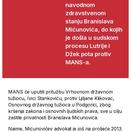
navodnom
zdravstvenom
stanju Branislava
Mićunovića, do kojih
je došla u sudskom
procesu Lutrije i
Džek pota protiv
MANS-a.
MANS će uputiti pritužbu Vrhovnom državnom
tužiocu, Ivici Stankoviću, protiv Ljiljane Klikovac,
Osnovnog državnog tužioca u Podgorici, zbog
kršenja zakona i osnovnih ljudskih prava, sve u cilju
zaštite privatnosti Branislava Mićunovića.
Naime, Mićunovićev advokat je još na proljeće 2013.