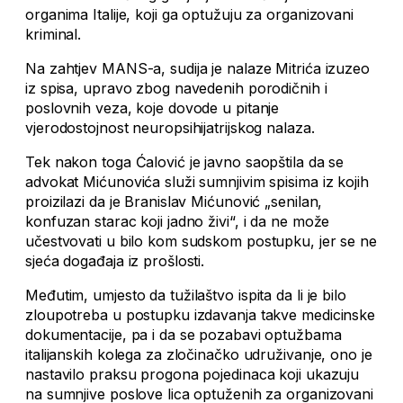
organima Italije, koji ga optužuju za organizovani
kriminal.
Na zahtjev MANS-a, sudija je nalaze Mitrića izuzeo
iz spisa, upravo zbog navedenih porodičnih i
poslovnih veza, koje dovode u pitanje
vjerodostojnost neuropsihijatrijskog nalaza.
Tek nakon toga Ćalović je javno saopštila da se
advokat Mićunovića služi sumnjivim spisima iz kojih
proizilazi da je Branislav Mićunović „senilan,
konfuzan starac koji jadno živi“, i da ne može
učestvovati u bilo kom sudskom postupku, jer se ne
sjeća događaja iz prošlosti.
Međutim, umjesto da tužilaštvo ispita da li je bilo
zloupotreba u postupku izdavanja takve medicinske
dokumentacije, pa i da se pozabavi optužbama
italijanskih kolega za zločinačko udruživanje, ono je
nastavilo praksu progona pojedinaca koji ukazuju
na sumnjive poslove lica optuženih za organizovani