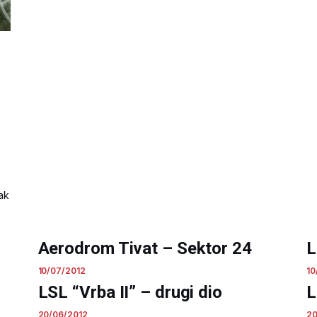
ak
Aerodrom Tivat – Sektor 24
L
10/07/2012
10
LSL “Vrba II” – drugi dio
L
20/06/2012
20