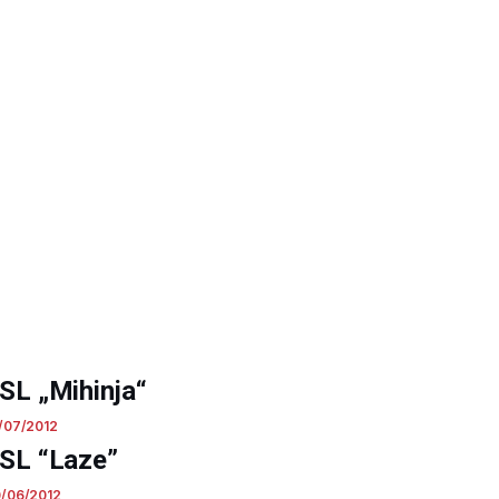
SL „Mihinja“
/07/2012
SL “Laze”
/06/2012