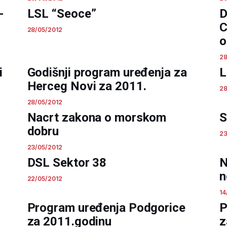
-
LSL “Seoce”
D
C
28/05/2012
o
28
i
Godišnji program uređenja za
L
Herceg Novi za 2011.
28
28/05/2012
Nacrt zakona o morskom
S
dobru
23
23/05/2012
DSL Sektor 38
N
n
22/05/2012
14
Program uređenja Podgorice
P
za 2011.godinu
z