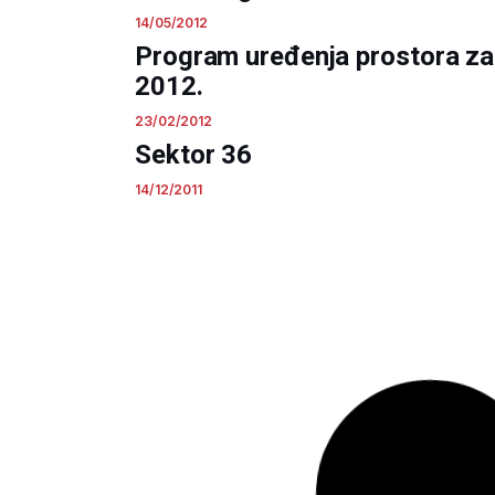
14/05/2012
Program uređenja prostora za
2012.
23/02/2012
Sektor 36
14/12/2011
LSL “Glavati Prčanj”
06/12/2011
DUP “Momišići A – dio zone 1
06/12/2011
UP “Belko”
06/12/2011