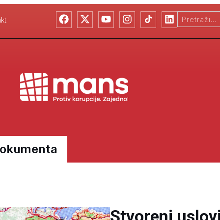
kt
Dokumenta
Stvoreni uslov