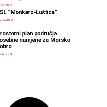
/05/2012
SL “Monkaro-Luštica”
/02/2012
rostorni plan Crne Gore do
020.godine
/12/2011
P “Nova Varoš – blok N”
/12/2011
P “Marat-Vrbanj”
/12/2011
SL “Kočista Brguli”
/12/2011