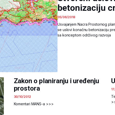
betonizaciju c
05/06/2018
Usvajanjem Nacra Prostornog pla
se uslovi konačnu betonizaciju pre
sa konceptom održivog razvoja
Zakon o planiranju i uređenju
U
prostora
17
Te
30/10/2012
>
Komentari MANS-a >>>