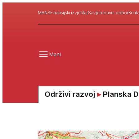
MANS
Finansijski izvještaji
Savjetodavni odbor
Konta
Meni
Održivi razvoj
▸
Planska 