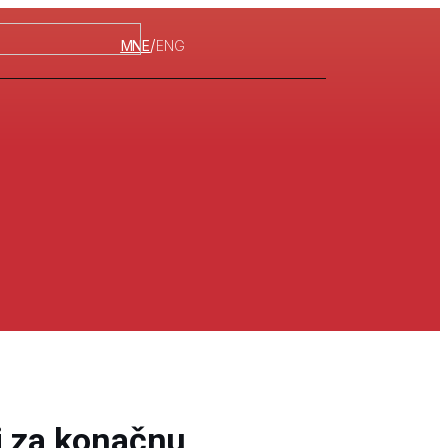
/
MNE
ENG
i za konačnu