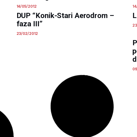
14/05/2012
14
DUP “Konik-Stari Aerodrom –
L
faza III”
23
23/02/2012
Prostorni plan područja
P
posebne namjene za Morsko
2
dobro
06
09/12/2011
DUP “Golf i Donji Radovići”
U
06/12/2011
06
”
DUP “Zlatica B”
U
06/12/2011
06
LSL “Kocista Brguli”
L
06/12/2011
06