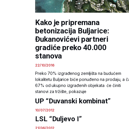
Kako je pripremana
betonizacija Buljarice:
Đukanovićevi partneri
gradiće preko 40.000
stanova
22/10/2016
Preko 70% izgrađenog zemljišta na budućem
lokalitetu Buljarice biće ponuđeno na prodaju, a č
67% od ukupno izgrađenih objekata će činiti
stanovi za tržište, pokazuje
UP “Duvanski kombinat”
10/07/2012
LSL “Duljevo I”
21/06/2012