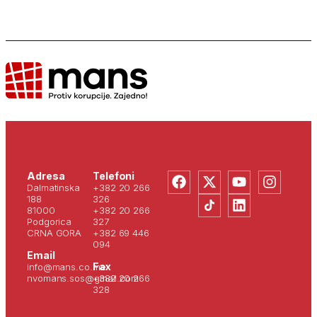
Adresa
Telefoni
Dalmatinska
+382 20 266
188
326
81000
+382 20 266
Podgorica
327
CRNA GORA
+382 69 446
094
Email
Fax
info@mans.co.me
nvomans.sos@gmail.com
+382 20 266
328