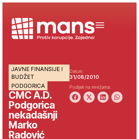
JAVNE FINANSIJE I
Datum:
BUDŽET
31/08/2010
PODGORICA
Podijeli na mrežama:
CMC A.D.
Podgorica
nekadašnji
Marko
Radović