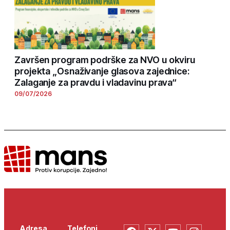
Završen program podrške za NVO u okviru
projekta „Osnaživanje glasova zajednice:
Zalaganje za pravdu i vladavinu prava“
09/07/2026
Adresa
Telefoni