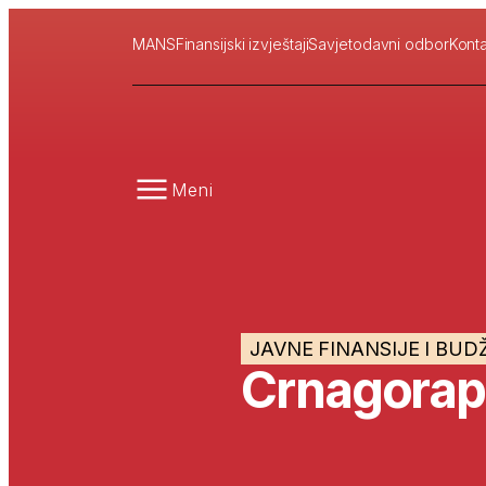
MANS
Finansijski izvještaji
Savjetodavni odbor
Konta
Meni
JAVNE FINANSIJE I BUD
Crnagorap