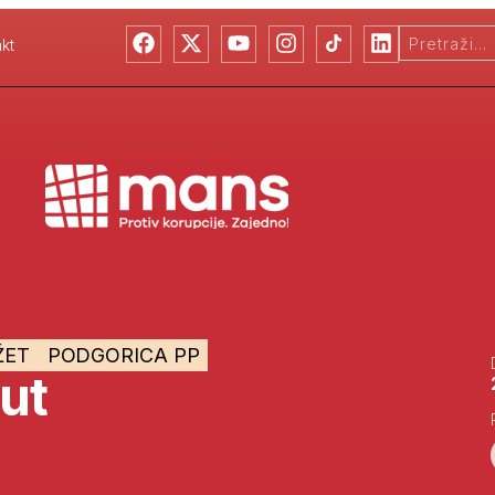
kt
ŽET
PODGORICA PP
ut