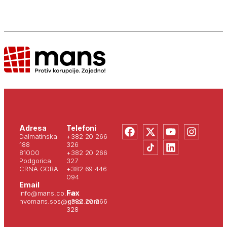
Adresa
Telefoni
Dalmatinska
+382 20 266
188
326
81000
+382 20 266
Podgorica
327
CRNA GORA
+382 69 446
094
Email
Fax
info@mans.co.me
nvomans.sos@gmail.com
+382 20 266
328