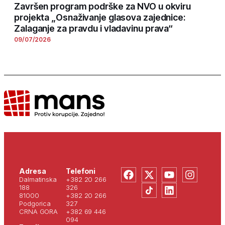
Završen program podrške za NVO u okviru
projekta „Osnaživanje glasova zajednice:
Zalaganje za pravdu i vladavinu prava“
09/07/2026
Adresa
Telefoni
Dalmatinska
+382 20 266
188
326
81000
+382 20 266
Podgorica
327
CRNA GORA
+382 69 446
094