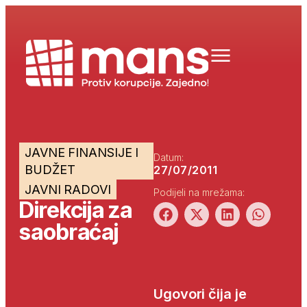
JAVNE FINANSIJE I
Datum:
BUDŽET
27/07/2011
JAVNI RADOVI
Podijeli na mrežama:
Direkcija za
saobraćaj
Ugovori čija je