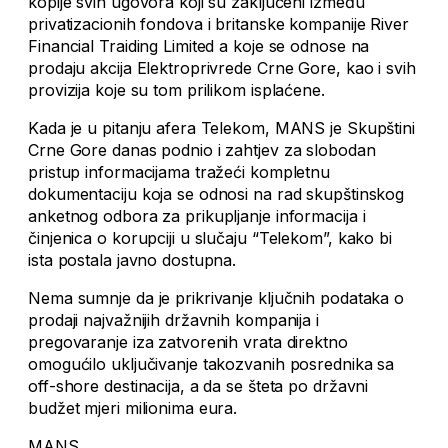
kopije svih ugovora koji su zaključeni između
privatizacionih fondova i britanske kompanije River
Financial Traiding Limited a koje se odnose na
prodaju akcija Elektroprivrede Crne Gore, kao i svih
provizija koje su tom prilikom isplaćene.
Kada je u pitanju afera Telekom, MANS je Skupštini
Crne Gore danas podnio i zahtjev za slobodan
pristup informacijama tražeći kompletnu
dokumentaciju koja se odnosi na rad skupštinskog
anketnog odbora za prikupljanje informacija i
činjenica o korupciji u slučaju “Telekom”, kako bi
ista postala javno dostupna.
Nema sumnje da je prikrivanje ključnih podataka o
prodaji najvažnijih državnih kompanija i
pregovaranje iza zatvorenih vrata direktno
omogućilo uključivanje takozvanih posrednika sa
off-shore destinacija, a da se šteta po državni
budžet mjeri milionima eura.
MANS