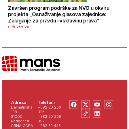
Završen program podrške za NVO u okviru
projekta „Osnaživanje glasova zajednice:
Zalaganje za pravdu i vladavinu prava“
09/07/2026
Adresa
Telefoni
Dalmatinska
+382 20 266
188
326
81000
+382 20 266
Podgorica
327
CRNA GORA
+382 69 446