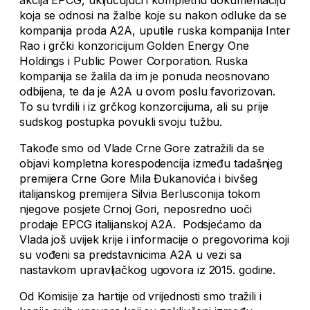
koja se odnosi na žalbe koje su nakon odluke da se
kompanija proda A2A, uputile ruska kompanija Inter
Rao i grčki konzoricijum Golden Energy One
Holdings i Public Power Corporation. Ruska
kompanija se žalila da im je ponuda neosnovano
odbijena, te da je A2A u ovom poslu favorizovan.
To su tvrdili i iz grčkog konzorcijuma, ali su prije
sudskog postupka povukli svoju tužbu.
Takođe smo od Vlade Crne Gore zatražili da se
objavi kompletna korespodencija između tadašnjeg
premijera Crne Gore Mila Đukanovića i bivšeg
italijanskog premijera Silvia Berlusconija tokom
njegove posjete Crnoj Gori, neposredno uoči
prodaje EPCG italijanskoj A2A. Podsjećamo da
Vlada još uvijek krije i informacije o pregovorima koji
su vođeni sa predstavnicima A2A u vezi sa
nastavkom upravljačkog ugovora iz 2015. godine.
Od Komisije za hartije od vrijednosti smo tražili i