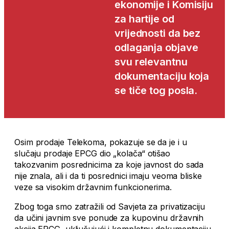
ekonomije i Komisiju
za hartije od
vrijednosti da bez
odlaganja objave
svu relevantnu
dokumentaciju koja
se tiče tog posla.
Osim prodaje Telekoma, pokazuje se da je i u
slučaju prodaje EPCG dio „kolača“ otišao
takozvanim posrednicima za koje javnost do sada
nije znala, ali i da ti posrednici imaju veoma bliske
veze sa visokim državnim funkcionerima.
Zbog toga smo zatražili od Savjeta za privatizaciju
da učini javnim sve ponude za kupovinu državnih
akcija EPCG, uključujući i kompletnu dokumentaciju