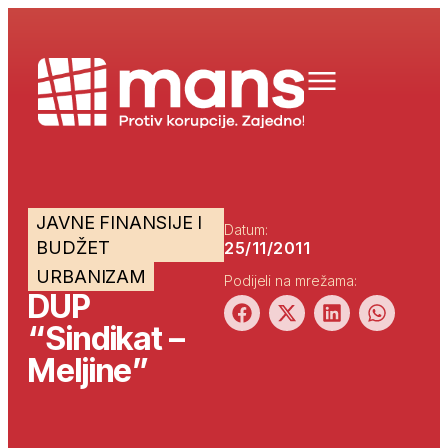
JAVNE FINANSIJE I
Datum:
BUDŽET
25/11/2011
URBANIZAM
Podijeli na mrežama:
DUP
“Sindikat –
Meljine”