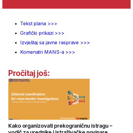
Tekst plana >>>
Grafički prikazi >>>
Izvještaj sa javne rasprave >>>
Komenatri MANS-a >>>
Pročitaj još:
Kako organizovati prekograničnu istragu –
vodič za urednike i istraživačke novinare