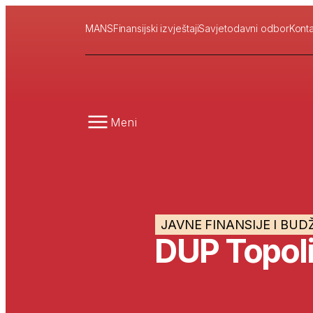
MANS
Finansijski izvještaji
Savjetodavni odbor
Konta
Meni
JAVNE FINANSIJE I BUD
DUP Topol