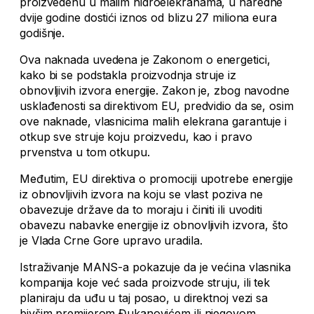
proizvedenu u malim hidroelekranama, u naredne
dvije godine dostići iznos od blizu 27 miliona eura
godišnje.
Ova naknada uvedena je Zakonom o energetici,
kako bi se podstakla proizvodnja struje iz
obnovljivih izvora energije. Zakon je, zbog navodne
usklađenosti sa direktivom EU, predvidio da se, osim
ove naknade, vlasnicima malih elekrana garantuje i
otkup sve struje koju proizvedu, kao i pravo
prvenstva u tom otkupu.
Međutim, EU direktiva o promociji upotrebe energije
iz obnovljivih izvora na koju se vlast poziva ne
obavezuje države da to moraju i činiti ili uvoditi
obavezu nabavke energije iz obnovljivih izvora, što
je Vlada Crne Gore upravo uradila.
Istraživanje MANS-a pokazuje da je većina vlasnika
kompanija koje već sada proizvode struju, ili tek
planiraju da uđu u taj posao, u direktnoj vezi sa
bivšim premijerom Đukanovićem ili njegovom