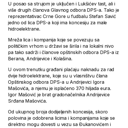
U posao sa strujom je uključen i Lukšićev tast, ali i
više drugih članova Glavnog odbora DPS-a. Tako je
reprezentativac Crne Gore u fudbalu Stefan Savić
jedno od lica DPS-a koji ima koncesiju za male
hidroelektrane.
Mreža lica i kompanija koje se povezuju sa
političkim vrhom u državi se širila i na lokalni nivo
pa tako sadrži i članove opštinskih odbora DPS-a iz
Berana, Andrijevice i Kolašina.
U ovom trenutku građani plaćaju naknadu za rad
dvije hidroelektrane, koje su u vlasništvu člana
Opštinskog odbora DPS-a u Andrijevici Igora
Mašovića, a njemu je isplaćeno 370 hiljada eura.
Igor Mašović je brat gradonačelnika Andrijevice
Srđana Mašovića.
Od ukupnog broja dodijeljenih koncesija, skoro
polovina je odobrena licima i kompanijama koje se
direktno mogu dovesti u vezu sa Đukanovićem i