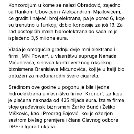
Konzorcijum u kome se nalazi Obradović, zajedno
sa Rankom Ubovićem i Aleksandrom Mijajlovićem,
će graditi i najveći broj elektrana, pa je pored 6, koje
su trenutno u funkciji, dobio koncesije za još 13. Za
rad postojećih malih hidroelektrana do sada im je
isplaćeno 3,5 miliona eura.
Vlada je omogućila gradnju dvije mini elektrane i
firmi „MN Power“, u vlasništvu supruge Nenada
Mićunovića, sinovca kontroverznog nikšićkog
biznismena Branislava Mićunovića, koji je u Italiji bio
optužen za međunarodni šverc cigareta.
Sredinom ove godine u pogonu je bila i jedna
hidroelektrana u vlasništvu firme „Kronor“, za koju
je plaćena naknada od 435 hiljada eura. Iza te firme
stoje građevinski biznismeni Žarko Burić i Željko
Mišković, kao i Predrag Bajović, koji je oženjen
sestrom bivšeg premijera i člana Glavnog odbora
DPS-a Igora Lukšića.