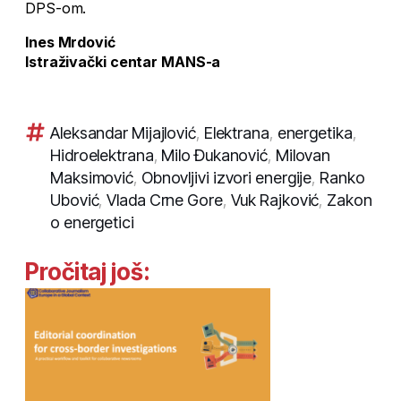
DPS-om.
Ines Mrdović
Istraživački centar MANS-a
Aleksandar Mijajlović
,
Elektrana
,
energetika
,
Hidroelektrana
,
Milo Đukanović
,
Milovan
Maksimović
,
Obnovljivi izvori energije
,
Ranko
Ubović
,
Vlada Crne Gore
,
Vuk Rajković
,
Zakon
o energetici
Pročitaj još: