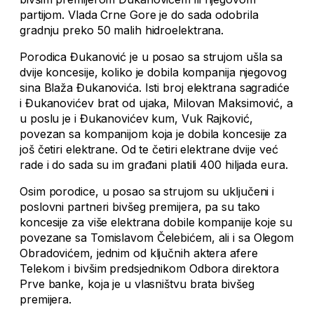
partijom. Vlada Crne Gore je do sada odobrila
gradnju preko 50 malih hidroelektrana.
Porodica Đukanović je u posao sa strujom ušla sa
dvije koncesije, koliko je dobila kompanija njegovog
sina Blaža Đukanovića. Isti broj elektrana sagradiće
i Đukanovićev brat od ujaka, Milovan Maksimović, a
u poslu je i Đukanovićev kum, Vuk Rajković,
povezan sa kompanijom koja je dobila koncesije za
još četiri elektrane. Od te četiri elektrane dvije već
rade i do sada su im građani platili 400 hiljada eura.
Osim porodice, u posao sa strujom su uključeni i
poslovni partneri bivšeg premijera, pa su tako
koncesije za više elektrana dobile kompanije koje su
povezane sa Tomislavom Čelebićem, ali i sa Olegom
Obradovićem, jednim od ključnih aktera afere
Telekom i bivšim predsjednikom Odbora direktora
Prve banke, koja je u vlasništvu brata bivšeg
premijera.