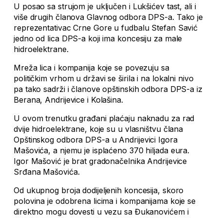
U posao sa strujom je uključen i Lukšićev tast, ali i
više drugih članova Glavnog odbora DPS-a. Tako je
reprezentativac Crne Gore u fudbalu Stefan Savić
jedno od lica DPS-a koji ima koncesiju za male
hidroelektrane.
Mreža lica i kompanija koje se povezuju sa
političkim vrhom u državi se širila i na lokalni nivo
pa tako sadrži i članove opštinskih odbora DPS-a iz
Berana, Andrijevice i Kolašina.
U ovom trenutku građani plaćaju naknadu za rad
dvije hidroelektrane, koje su u vlasništvu člana
Opštinskog odbora DPS-a u Andrijevici Igora
Mašovića, a njemu je isplaćeno 370 hiljada eura.
Igor Mašović je brat gradonačelnika Andrijevice
Srđana Mašovića.
Od ukupnog broja dodijeljenih koncesija, skoro
polovina je odobrena licima i kompanijama koje se
direktno mogu dovesti u vezu sa Đukanovićem i