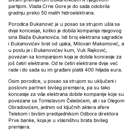
partijom. Vlada Crne Gore je do sada odobrila
gradnju preko 50 malih hidroelektrana.
Porodica Đukanović je u posao sa strujom ušla sa
dvije koncesije, koliko je dobila kompanija njegovog
sina Blaža Đukanovića. Isti broj elektrana sagradiće
i Đukanovićev brat od ujaka, Milovan Maksimović, a
u poslu je i Đukanovićev kum, Vuk Rajković,
povezan sa kompanijom koja je dobila koncesije za
još četiri elektrane. Od te četiri elektrane dvije već
rade i do sada su im građani platili 400 hiljada eura.
Osim porodice, u posao sa strujom su uključeni i
poslovni partneri bivšeg premijera, pa su tako
koncesije za više elektrana dobile kompanije koje su
povezane sa Tomislavom Čelebićem, ali i sa Olegom
Obradovićem, jednim od ključnih aktera afere
Telekom i bivšim predsjednikom Odbora direktora
Prve banke, koja je u vlasništvu brata bivšeg
premijera.