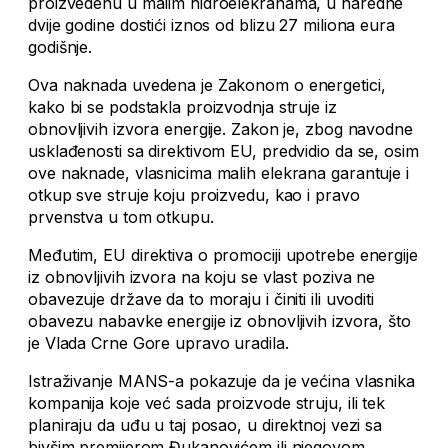
proizvedenu u malim hidroelekranama, u naredne
dvije godine dostići iznos od blizu 27 miliona eura
godišnje.
Ova naknada uvedena je Zakonom o energetici,
kako bi se podstakla proizvodnja struje iz
obnovljivih izvora energije. Zakon je, zbog navodne
usklađenosti sa direktivom EU, predvidio da se, osim
ove naknade, vlasnicima malih elekrana garantuje i
otkup sve struje koju proizvedu, kao i pravo
prvenstva u tom otkupu.
Međutim, EU direktiva o promociji upotrebe energije
iz obnovljivih izvora na koju se vlast poziva ne
obavezuje države da to moraju i činiti ili uvoditi
obavezu nabavke energije iz obnovljivih izvora, što
je Vlada Crne Gore upravo uradila.
Istraživanje MANS-a pokazuje da je većina vlasnika
kompanija koje već sada proizvode struju, ili tek
planiraju da uđu u taj posao, u direktnoj vezi sa
bivšim premijerom Đukanovićem ili njegovom