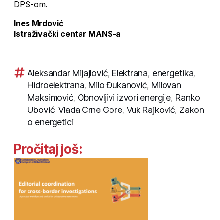
DPS-om.
Ines Mrdović
Istraživački centar MANS-a
Aleksandar Mijajlović
,
Elektrana
,
energetika
,
Hidroelektrana
,
Milo Đukanović
,
Milovan
Maksimović
,
Obnovljivi izvori energije
,
Ranko
Ubović
,
Vlada Crne Gore
,
Vuk Rajković
,
Zakon
o energetici
Pročitaj još: