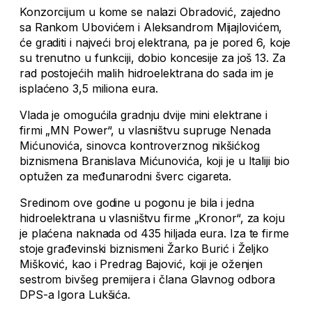
Konzorcijum u kome se nalazi Obradović, zajedno
sa Rankom Ubovićem i Aleksandrom Mijajlovićem,
će graditi i najveći broj elektrana, pa je pored 6, koje
su trenutno u funkciji, dobio koncesije za još 13. Za
rad postojećih malih hidroelektrana do sada im je
isplaćeno 3,5 miliona eura.
Vlada je omogućila gradnju dvije mini elektrane i
firmi „MN Power“, u vlasništvu supruge Nenada
Mićunovića, sinovca kontroverznog nikšićkog
biznismena Branislava Mićunovića, koji je u Italiji bio
optužen za međunarodni šverc cigareta.
Sredinom ove godine u pogonu je bila i jedna
hidroelektrana u vlasništvu firme „Kronor“, za koju
je plaćena naknada od 435 hiljada eura. Iza te firme
stoje građevinski biznismeni Žarko Burić i Željko
Mišković, kao i Predrag Bajović, koji je oženjen
sestrom bivšeg premijera i člana Glavnog odbora
DPS-a Igora Lukšića.