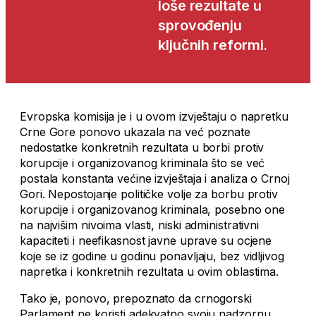
loše rezultate u
sprovođenju
ključnih reformi.
Evropska komisija je i u ovom izvještaju o napretku
Crne Gore ponovo ukazala na već poznate
nedostatke konkretnih rezultata u borbi protiv
korupcije i organizovanog kriminala što se već
postala konstanta većine izvještaja i analiza o Crnoj
Gori. Nepostojanje političke volje za borbu protiv
korupcije i organizovanog kriminala, posebno one
na najvišim nivoima vlasti, niski administrativni
kapaciteti i neefikasnost javne uprave su ocjene
koje se iz godine u godinu ponavljaju, bez vidljivog
napretka i konkretnih rezultata u ovim oblastima.
Tako je, ponovo, prepoznato da crnogorski
Parlament ne koristi adekvatno svoju nadzornu