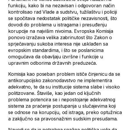
funkciju, kako bi na nezavisan i odgovoran način
kontrolisao rad Vlade a sudstvu, tužilaštvu i policiji
se spočitava nedostatak političke nezavisnosti, što
dovodi do problema u istragama i presuđenju
korupcije na najvišim nivoima. Evropska Komisija
ponovo izražava velika zabrinutost što Zakon o
sprječavanju sukoba interesa nije usklađen sa
evropskim standardima, i što se poslanicima
omogućava da obavljaju izvršne i funkcije u
upravnim odborima državnih preduzeća.
Komisija kao poseban problem ističe činjenicu da se
antikorupcijsko zakonodavstvo ne implementira
adekvatno, te da su institucije sistema slabe i visoko
politizovane. Štaviše, kao jedan od ključnih
problema potencira se i nepostojanje adekvatnog
sistema za praćenje postupanja u slučajevima koji
se odnose na korupciju, od istraga, preko optužnica
a zaključno sa pravosnažnim sudskim presudama.
Navodi se da je potrebna snažna politička volja da