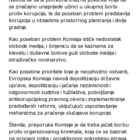
se značajno unaprijede učinci u ukupnoj borbi
protiv korupcije, te da poseban problem predstavlja
korupcija u oblastima prostornog planiranja i divlje
gradnje.
Kao poseban problem Komisija ističe nedostatak
slobode medija, i činjenicu da se kaznama za
klevetu i duševne bolove guši sloboda medija i
istraživačko novinarstvo.
Kao posebne prioritete koje je neophodno ostvariti,
Evropska Komisija navodi depolitizaciju državne
uprave, depolitizaciju i jačanje nezavisnosti i
odgovornosti sudstva i tužilaštva, poboljšanje
antikorupcijskog pravnog okvira i implementiranje
predviđenih reformi, uključujući uspostavljanje
mehanizma za praćenje slučajeva korupcije.
Štaviše, preporuka Komisije je da treba jačati borbu
protiv organizovanog kriminala, koja će se bazirati
na procjeni rizika i proaktivnom pokretanju istraga,