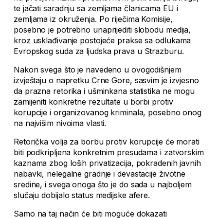
te jačati saradnju sa zemljama članicama EU i
zemljama iz okruženja. Po riječima Komisije,
posebno je potrebno unaprijediti slobodu medija,
kroz usklađivanje postojeće prakse sa odlukama
Evropskog suda za ljudska prava u Strazburu.
Nakon svega što je navedeno u ovogodišnjem
izvještaju o napretku Crne Gore, sasvim je izvjesno
da prazna retorika i ušminkana statistika ne mogu
zamijeniti konkretne rezultate u borbi protiv
korupcije i organizovanog kriminala, posebno onog
na najvišim nivoima vlasti.
Retorička volja za borbu protiv korupcije će morati
biti podkripljena konkretnim presudama i zatvorskim
kaznama zbog loših privatizacija, pokradenih javnih
nabavki, nelegalne gradnje i devastacije životne
sredine, i svega onoga što je do sada u najboljem
slučaju dobijalo status medijske afere.
Samo na taj način će biti moguće dokazati