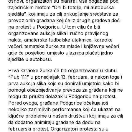
osnovi, organizatori su planirali više događaja pod
zajedničkim motom “Oni bi fotelje, mi autobuska
sjedišta”, koji imaju za cilj prikupljanje sredstava za
prevoz onih građana koji će iz drugih gradova doći
na protest u Podgoricu. U tom cilju će biti
organizovane aukcije slika i ručno pravljenog
nakita, amaterske fudbalske utakmice, karaoke
večeri, tematske žurke za mlade i književne večeri
gdje će posjetioci umjesto ulaznica plaćati jedno
sjedište u autobusu.
Prva karaoke žurka će biti organizovana u klubu
“Pub 111” u ponedjeljak 13. februara, a nakon toga i
prva aukcija slika koje su donirali umjetnici kako bi
pomogli obezbijeđivanje prevoza za građane koji ne
mogu da priušte dolazak u Podgoricu na protest.
Pored ovoga, građane Podgorice očekuje još
nekoliko zanimljivih performansa koji će ukazati na
ključne probleme u našem društvu i koji imaju za cilj
da dodatno animiraju građane da dođu na
februarski protest. Organizatori protesta su u