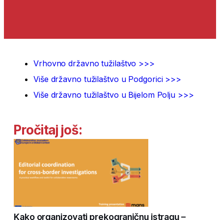
Vrhovno državno tužilaštvo >>>
Više državno tužilaštvo u Podgorici >>>
Više državno tužilaštvo u Bijelom Polju >>>
Pročitaj još:
Kako organizovati prekograničnu istragu –