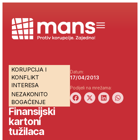
KORUPCIJA I
Datum:
KONFLIKT
17/04/2013
INTERESA
Podijeli na mrežama:
NEZAKONITO
BOGAĆENJE
Finansijski
kartoni
tužilaca