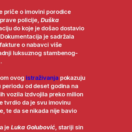
 priče o imovini porodice
prave policije,
Duška
ciju do koje je došao dostavio
 Dokumentacija je sadržala
fakture o nabavci više
radnji luksuznog stambenog-
.
okom ovog
istraživanja
pokazuju
 periodu od deset godina na
h vozila izdvojila preko milion
e tvrdio da je svu imovinu
, te da se nikada nije bavio
a je
Luka Golubović
, stariji sin