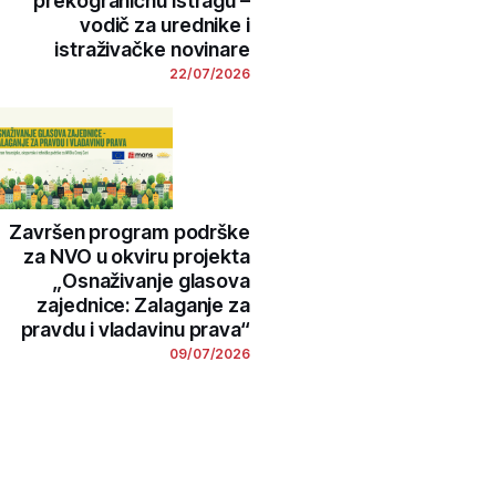
prekograničnu istragu –
vodič za urednike i
istraživačke novinare
22/07/2026
Završen program podrške
za NVO u okviru projekta
„Osnaživanje glasova
zajednice: Zalaganje za
pravdu i vladavinu prava“
09/07/2026