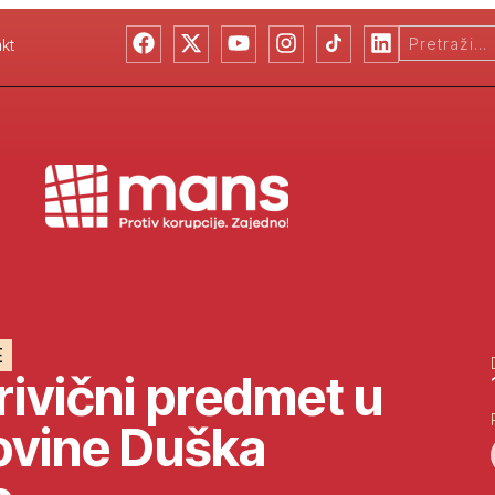
kt
E
rivični predmet u
ovine Duška