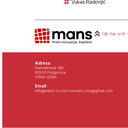
Vukas Radonjić
Idi na vrh
Adresa
Dalmatinska 188
81000 Podgorica
CRNA GORA
Email
info@mans.co.me nvomans.sos@gmail.com