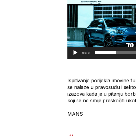
00:00
Ispitivanje porijekla imovine f
se nalaze u pravosuđu i sektor
izazova kada je u pitanju borb
koji se ne smije preskočiti uk
​MANS