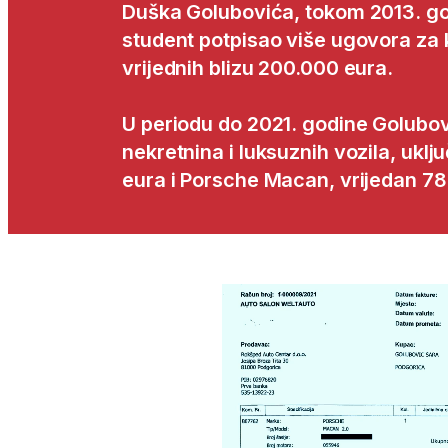
Duška Golubovića, tokom 2013. go
student potpisao više ugovora za k
vrijednih blizu 200.000 eura.
U periodu do 2021. godine Golubovi
nekretnina i luksuznih vozila, uk
eura i Porsche Macan, vrijedan 78
Video
Player