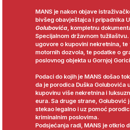
MANS je nakon objave istraživačke
bivšeg obavještajca i pripadnika U
Golubovića
, kompletnu dokumenta
Specijalnom državnom tužilaštvu.
ugovore o kupovini nekretnina, te 
motornih dozvola, te podatke o g
poslovnog objekta u Gornjoj Gorici
Podaci do kojih je MANS došao t
da je porodica Duška Golubovića u
kupovinu više nekretnina i luksuzni
eura. Sa druge strane, Golubović j
stekao legalno i uz pomoć porodice
kriminalnim poslovima.
Podsjećanja radi, MANS je otkrio d