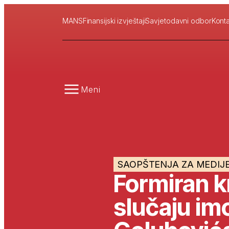
MANS
Finansijski izvještaji
Savjetodavni odbor
Konta
Meni
SAOPŠTENJA ZA MEDIJ
Formiran k
slučaju im