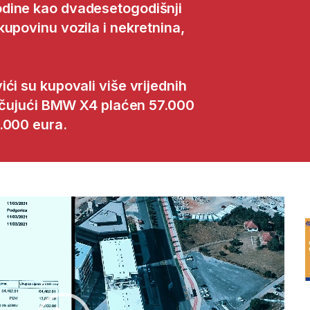
dine kao dvadesetogodišnji
upovinu vozila i nekretnina,
ći su kupovali više vrijednih
ljučujući BMW X4 plaćen 57.000
.000 eura.