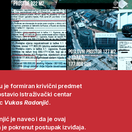
 je formiran krivični predmet
tavio Istraživački centar
ac
Vukas Radonjić
.
ić je naveo i da je ovaj
a je pokrenut postupak izviđaja.