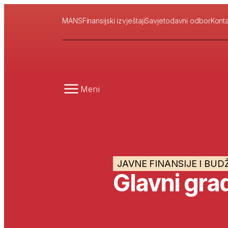
MANS
Finansijski izvještaji
Savjetodavni odbor
Konta
Meni
JAVNE FINANSIJE I BUD
Glavni gra