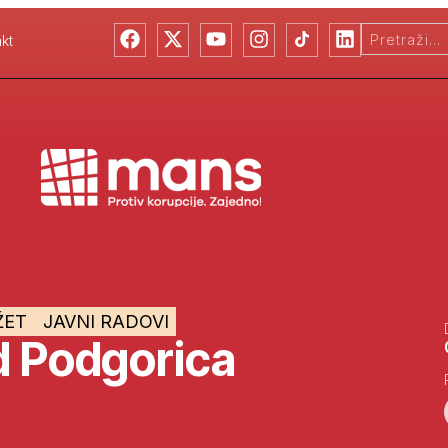
kt
ŽET
JAVNI RADOVI
d Podgorica