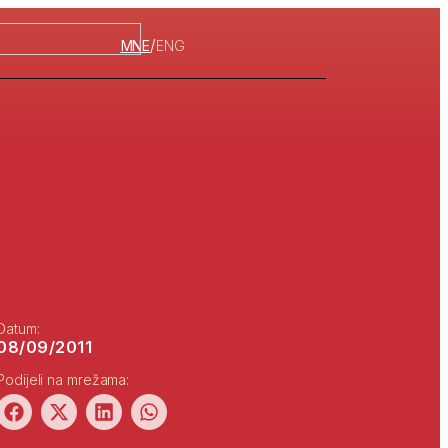
/
MNE
ENG
Datum:
08/09/2011
Podijeli na mrežama: