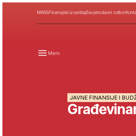
MANS
Finansijski izvještaji
Savjetodavni odbor
Konta
Meni
JAVNE FINANSIJE I BUD
Građevina