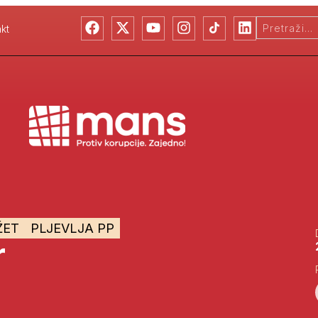
kt
ŽET
PLJEVLJA PP
r