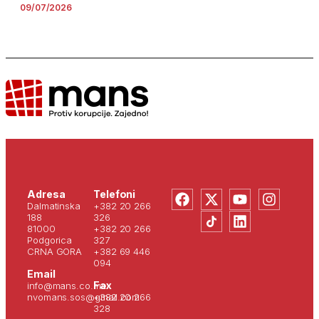
09/07/2026
Adresa
Telefoni
Dalmatinska
+382 20 266
188
326
81000
+382 20 266
Podgorica
327
CRNA GORA
+382 69 446
094
Email
Fax
info@mans.co.me
nvomans.sos@gmail.com
+382 20 266
328