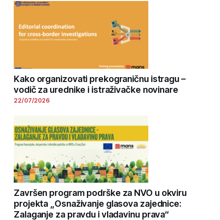
Kako organizovati prekograničnu istragu –
vodič za urednike i istraživačke novinare
22/07/2026
Završen program podrške za NVO u okviru
projekta „Osnaživanje glasova zajednice:
Zalaganje za pravdu i vladavinu prava“