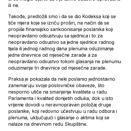
ili ne.
Takođe, predložili smo i da se dio Kodeksa koji se
tiče mjera koje se izriču proširi, na način da se
propiše finansijsko sankcionisanje poslanika koji
neopravdano odsustvuju sa sjednica i to za
neopravdano odsustvo sa jedne sjednice radnog
tijela ili jednog radnog dana plenuma oduzimanje
jedne dnevnice od mjesečne zarade a za
neopravdano odsustvo tokom glasanja ne plenumu
oduzimanje tri dnevnice od mjesečne zarade.
Praksa je pokazala da neki poslanici jednostavno
zanemaruju svoje poslovničke obaveze, što
nesporno utiče na smanjenje kvaliteta u radu
Parlamenta i kvalited donijetih odluka, dok u isto
vrijeme dovodi u neravnopravan položaj druge
poslanike, koji redovno učestvuju u radu odbora i
plenuma, uključujući i glasanje o aktima koji se
nalaze na dnevnom redu Skupštine.