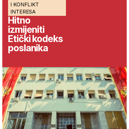
I KONFLIKT
INTERESA
Hitno
izmijeniti
Etički kodeks
poslanika