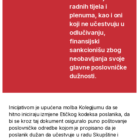
radnih tijela i
plenuma, kao i oni
koji ne učestvuju u
odlučivanju,
finansijski
sankcionišu zbog
neobavljanja svoje
glavne poslovničke
dužnosti.
Inicijativom je upućena molba Kolegijumu da se
hitno iniciraju izmjene Etičkog kodeksa poslanika, da
bi se kroz taj dokument osiguralo puno poštovanje
poslovničke odredbe kojom je propisano da je
poslanik dužan da učestvuje u radu Skupštine i