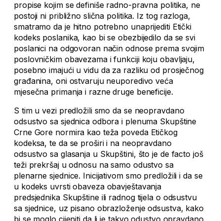
propise kojim se definiše radno-pravna politika, ne
postoji ni približno slična politika. Iz tog razloga,
smatramo da je hitno potrebno unaprijediti Etički
kodeks poslanika, kao bi se obezbijedilo da se svi
poslanici na odgovoran način odnose prema svojim
poslovničkim obavezama i funkciji koju obavljaju,
posebno imajući u vidu da za razliku od prosječnog
građanina, oni ostvaruju neuporedivo veća
mjesečna primanja i razne druge beneficije.
S tim u vezi predložili smo da se neopravdano
odsustvo sa sjednica odbora i plenuma Skupštine
Crne Gore normira kao teža poveda Etičkog
kodeksa, te da se proširi i na neopravdano
odsustvo sa glasanja u Skupštini, što je de facto još
teži prekršaj u odnosu na samo odustvo sa
plenarne sjednice. Inicijativom smo predložili i da se
u kodeks uvrsti obaveza obavještavanja
predsjednika Skupštine ili radnog tijela o odsustvu
sa sjednice, uz pisano obrazloženje odsustva, kako
bi se moglo cijeniti da li je takvo odustvo opravdano