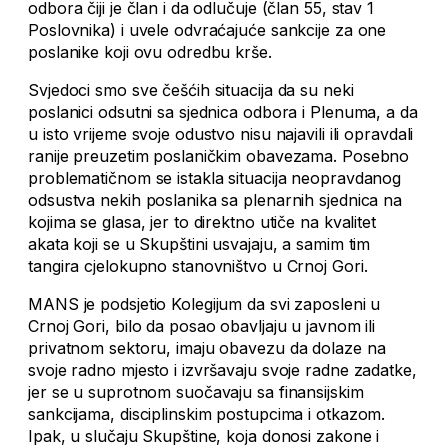
odbora čiji je član i da odlučuje (član 55, stav 1
Poslovnika) i uvele odvraćajuće sankcije za one
poslanike koji ovu odredbu krše.
Svjedoci smo sve češćih situacija da su neki
poslanici odsutni sa sjednica odbora i Plenuma, a da
u isto vrijeme svoje odustvo nisu najavili ili opravdali
ranije preuzetim poslaničkim obavezama. Posebno
problematičnom se istakla situacija neopravdanog
odsustva nekih poslanika sa plenarnih sjednica na
kojima se glasa, jer to direktno utiče na kvalitet
akata koji se u Skupštini usvajaju, a samim tim
tangira cjelokupno stanovništvo u Crnoj Gori.
MANS je podsjetio Kolegijum da svi zaposleni u
Crnoj Gori, bilo da posao obavljaju u javnom ili
privatnom sektoru, imaju obavezu da dolaze na
svoje radno mjesto i izvršavaju svoje radne zadatke,
jer se u suprotnom suočavaju sa finansijskim
sankcijama, disciplinskim postupcima i otkazom.
Ipak, u slučaju Skupštine, koja donosi zakone i