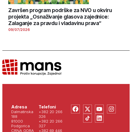
Završen program podrške za NVO u okviru
projekta „Osnaživanje glasova zajednice:
Zalaganje za pravdu i vladavinu prava“
09/07/2026
Adresa
Telefoni
Dalmatinska
+382 20 266
188
326
81000
+382 20 266
Podgorica
327
CRNA GORA
+382 69 446