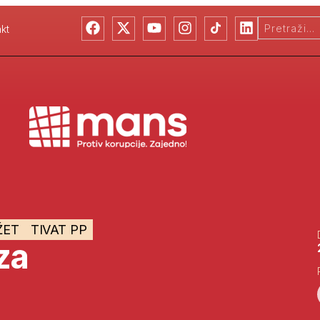
kt
ŽET
TIVAT PP
za