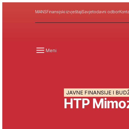
MANS
Finansijski izvještaji
Savjetodavni odbor
Konta
Meni
JAVNE FINANSIJE I BUD
HTP Mimo