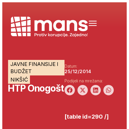
JAVNE FINANSIJE I
Datum:
BUDŽET
25/12/2014
NIKŠIĆ
Podijeli na mrežama:
HTP Onogošt
[table id=290 /]