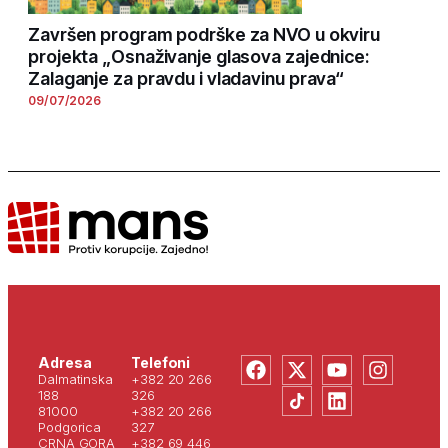
Završen program podrške za NVO u okviru
projekta „Osnaživanje glasova zajednice:
Zalaganje za pravdu i vladavinu prava“
09/07/2026
Adresa
Telefoni
Dalmatinska
+382 20 266
188
326
81000
+382 20 266
Podgorica
327
CRNA GORA
+382 69 446