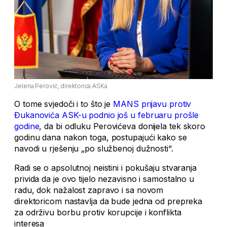
Jelena Perović, direktorica ASKa
O tome svjedoči i to što je
MANS prijavu protiv
Đukanovića ASK-u podnio još u februaru prošle
godine
, da bi odluku Perovićeva donijela tek skoro
godinu dana nakon toga, postupajući kako se
navodi u rješenju „po službenoj dužnosti“.
Radi se o apsolutnoj neistini i pokušaju stvaranja
privida da je ovo tijelo nezavisno i samostalno u
radu, dok nažalost zapravo i sa novom
direktoricom nastavlja da bude jedna od prepreka
za održivu borbu protiv korupcije i konflikta
interesa