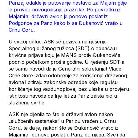
Pariza, odakle je putovanje nastavio za Majami gdje
je proveo novogodišnje praznike. Po povratku iz
Majamija, državni avion je ponovo poslat iz
Podgorice za Pariz kako bi se Đukanović vratio u
Crnu Goru.
U svojoj odluci ASK se poziva i na rješenje
Specijalnog držanog tužioca (SDT) o odbačaju
krivične prijave koju je MANS protiv Đukanovića
podnio početkom prošle godine. U rješenju SDT-a
se samo navodi da je Generalni sekretarijat Vlade
Crne Gore izdao odobrenje za korišćenje državnog
aviona i citiraju zakonske odredbe koje regulišu
korišćenje tog vazduhoplova, bez ulaska u provjeru
istinitosti navoda da li je let za Pariz zaista bio u
službene svrhe.
ASK nije cijenila to što je državni avion nakon
„službenih sastanaka“ u Parizu vraćen u Crnu
Goru, te da je, nakon što se Đukanović vratio iz
Majamija, ponovo poslat u Pariz po njega. Sve i da