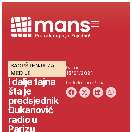
SAOPŠTENJA ZA
Datum:
MEDIJE
15/01/2021
I dalje tajna
Podijeli na mrežama:
šta je
predsjednik
Đukanović
radio u
Parizu