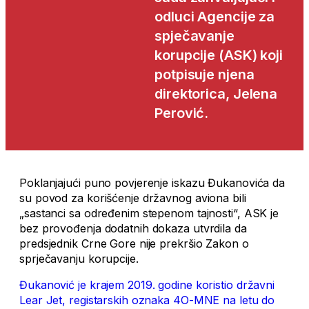
odluci Agencije za
spječavanje
korupcije (ASK) koji
potpisuje njena
direktorica, Jelena
Perović.
Poklanjajući puno povjerenje iskazu Đukanovića da
su povod za korišćenje državnog aviona bili
„sastanci sa određenim stepenom tajnosti“, ASK je
bez provođenja dodatnih dokaza utvrdila da
predsjednik Crne Gore nije prekršio Zakon o
sprječavanju korupcije.
Đukanović je krajem 2019. godine koristio državni
Lear Jet, registarskih oznaka 4O-MNE na letu do