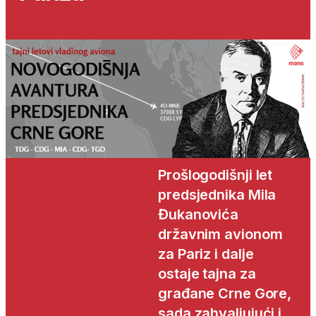
Prošlogodišnji let
predsjednika Mila
Đukanovića
državnim avionom
za Pariz i dalje
ostaje tajna za
građane Crne Gore,
sada zahvaljujući i