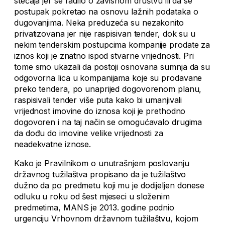
stečaja jer se radilo o zavisnom društvu ili da se
postupak pokretao na osnovu lažnih podataka o
dugovanjima. Neka preduzeća su nezakonito
privatizovana jer nije raspisivan tender, dok su u
nekim tenderskim postupcima kompanije prodate za
iznos koji je znatno ispod stvarne vrijednosti. Pri
tome smo ukazali da postoji osnovana sumnja da su
odgovorna lica u kompanijama koje su prodavane
preko tendera, po unaprijed dogovorenom planu,
raspisivali tender više puta kako bi umanjivali
vrijednost imovine do iznosa koji je prethodno
dogovoren i na taj način se omogućavalo drugima
da dođu do imovine velike vrijednosti za
neadekvatne iznose.
Kako je Pravilnikom o unutrašnjem poslovanju
državnog tužilaštva propisano da je tužilaštvo
dužno da po predmetu koji mu je dodijeljen donese
odluku u roku od šest mjeseci u složenim
predmetima, MANS je 2013. godine podnio
urgenciju Vrhovnom državnom tužilaštvu, kojom