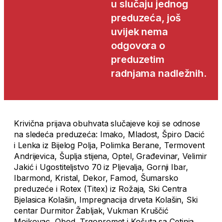
u slučaju jednog
preduzeća, još
uvijek nema
odgovora o
preduzetim
radnjama nadležnih.
Krivična prijava obuhvata slučajeve koji se odnose
na sledeća preduzeća: Imako, Mladost, Špiro Dacić
i Lenka iz Bijelog Polja, Polimka Berane, Termovent
Andrijevica, Šuplja stijena, Optel, Građevinar, Velimir
Jakić i Ugostiteljstvo 70 iz Pljevalja, Gornji Ibar,
Ibarmond, Kristal, Dekor, Famod, Šumarsko
preduzeće i Rotex (Titex) iz Rožaja, Ski Centra
Bjelasica Kolašin, Impregnacija drveta Kolašin, Ski
centar Durmitor Žabljak, Vukman Kruščić
Mojkovac, Obod, Trgopromet i Košuta sa Cetinja,