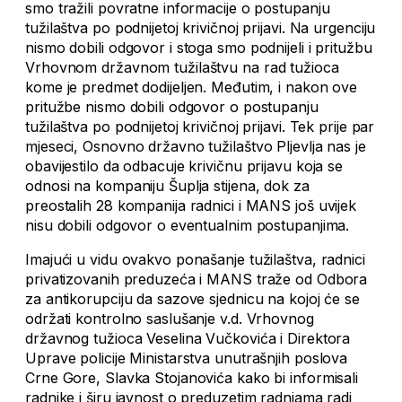
smo tražili povratne informacije o postupanju
tužilaštva po podnijetoj krivičnoj prijavi. Na urgenciju
nismo dobili odgovor i stoga smo podnijeli i pritužbu
Vrhovnom državnom tužilaštvu na rad tužioca
kome je predmet dodijeljen. Međutim, i nakon ove
pritužbe nismo dobili odgovor o postupanju
tužilaštva po podnijetoj krivičnoj prijavi. Tek prije par
mjeseci, Osnovno državno tužilaštvo Pljevlja nas je
obavijestilo da odbacuje krivičnu prijavu koja se
odnosi na kompaniju Šuplja stijena, dok za
preostalih 28 kompanija radnici i MANS još uvijek
nisu dobili odgovor o eventualnim postupanjima.
Imajući u vidu ovakvo ponašanje tužilaštva, radnici
privatizovanih preduzeća i MANS traže od Odbora
za antikorupciju da sazove sjednicu na kojoj će se
održati kontrolno saslušanje v.d. Vrhovnog
državnog tužioca Veselina Vučkovića i Direktora
Uprave policije Ministarstva unutrašnjih poslova
Crne Gore, Slavka Stojanovića kako bi informisali
radnike i širu javnost o preduzetim radnjama radi