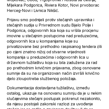
Mljekara Podgorica, Riviera Kotor, Novi prvoborac
Herceg-Novi i Livnica Nikšić.
Prijavu smo podnijeli protiv stečajnih upravnika i
stečajnih sudija u Privrednom sudu Bijelo Polje i
Podgorica, odgovornih lica koja su vršila procjenu
imovine u stečajnim postupcima nad preduzećima,
odgovornih lica u kompanijama koje su
privatizovane bez prethodno raspisanog tendera i/ili
po cijeni znatno nižoj od stvarne vrijednosti
kompanija u preduzećima i odgovornih lica u
državnom tužilaštvu koja su bila zadužena za rad
po prethodnim krivičnim prijavama, zbog osnovane
sumnje da su na organizovan način izvršili krivično
djelo zloupotreba službenog položaja.
Dokumentacija dostavljena tužilaštvu, između
ostalog, ukazuje na osnovanu sumnju da je u nekim
slučajevima stečajni postupak pokrenut nezakonito,
da nijesu postojali zakonski razlozi za uvođenje