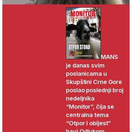
MANS
je danas svim
poslanicama u
Skupštini Crne Gore
poslao poslednji broj
nedeljnika
“Monitor”, čija se
centralna tema
“Otpor i obijest”
bavi Odlukom