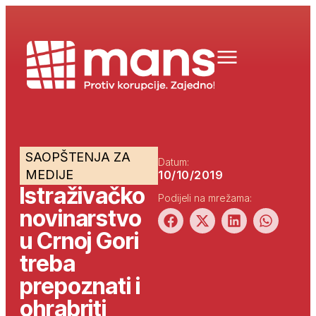
SAOPŠTENJA ZA
Datum:
MEDIJE
10/10/2019
Istraživačko
Podijeli na mrežama:
novinarstvo
u Crnoj Gori
treba
prepoznati i
ohrabriti