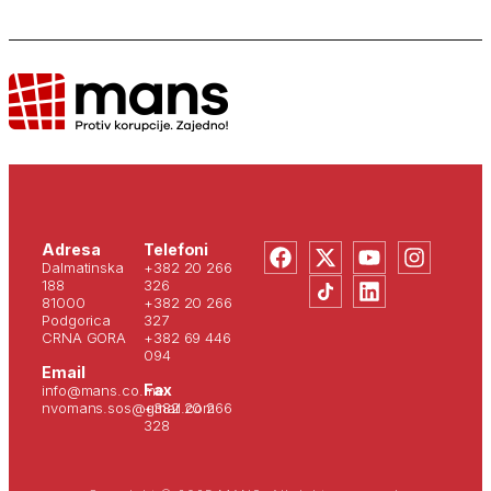
Adresa
Telefoni
Dalmatinska
+382 20 266
188
326
81000
+382 20 266
Podgorica
327
CRNA GORA
+382 69 446
094
Email
Fax
info@mans.co.me
nvomans.sos@gmail.com
+382 20 266
328