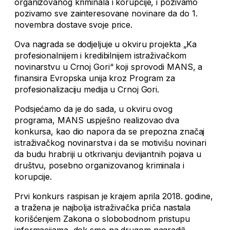
organizovanog kriminala i korupcije, i pozivamo
pozivamo sve zainteresovane novinare da do 1.
novembra dostave svoje price.
Ova nagrada se dodjeljuje u okviru projekta „Ka
profesionalnijem i kredibilnijem istraživačkom
novinarstvu u Crnoj Gori“ koji sprovodi MANS, a
finansira Evropska unija kroz Program za
profesionalizaciju medija u Crnoj Gori.
Podsjećamo da je do sada, u okviru ovog
programa, MANS uspješno realizovao dva
konkursa, kao dio napora da se prepozna značaj
istraživačkog novinarstva i da se motivišu novinari
da budu hrabriji u otkrivanju devijantnih pojava u
društvu, posebno organizovanog kriminala i
korupcije.
Prvi konkurs raspisan je krajem aprila 2018. godine,
a tražena je najbolja istraživačka priča nastala
korišćenjem Zakona o slobobodnom pristupu
informacijama, dok smo na drugom nagradili