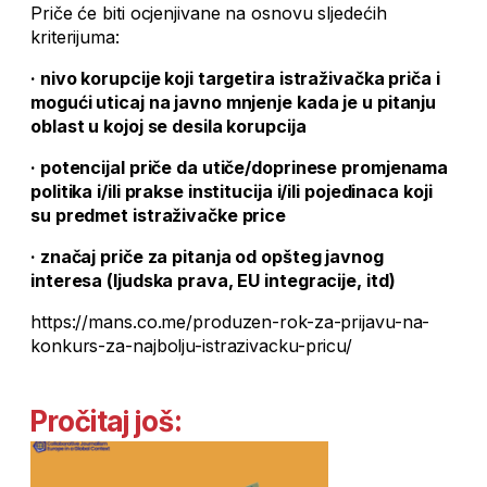
Priče će biti ocjenjivane na osnovu sljedećih
kriterijuma:
· nivo korupcije koji targetira istraživačka priča i
mogući uticaj na javno mnjenje kada je u pitanju
oblast u kojoj se desila korupcija
· potencijal priče da utiče/doprinese promjenama
politika i/ili prakse institucija i/ili pojedinaca koji
su predmet istraživačke price
· značaj priče za pitanja od opšteg javnog
interesa (ljudska prava, EU integracije, itd)
https://mans.co.me/produzen-rok-za-prijavu-na-
konkurs-za-najbolju-istrazivacku-pricu/
Pročitaj još: