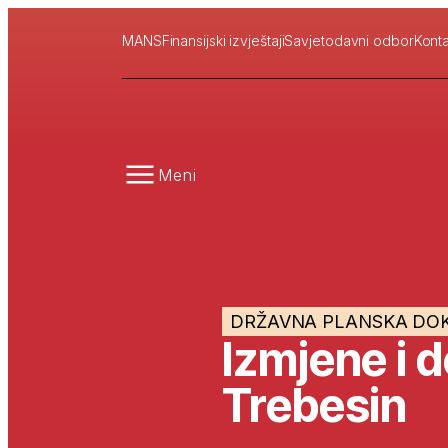
MANS
Finansijski izvještaji
Savjetodavni odbor
Konta
Meni
DRŽAVNA PLANSKA DO
Izmjene i 
Trebesin