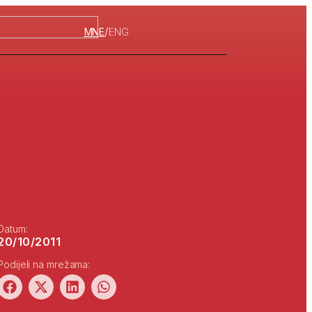
/
MNE
ENG
Datum:
20/10/2011
Podijeli na mrežama: