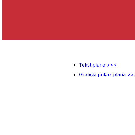
Tekst plana >>>
Grafički prikaz plana >>