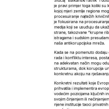
Slučaj “Balkanski ratnik” i dos
je pravi primjer toga koliki su 
kojoj mjeri zemlje regiona mog
procesuiranje najtežih krivični
je fokusirana na procesuiranje 
medija koji se usuđuju da uka
strane, takozvane “krupne ribe
istragama i sudskim presudama,
naša antikorupcijska mreža.
Kada se na pomenuto dodaju o
rada i konfliktu interesa, pos
na adekvatan način mogu odup
strukturama, dok korupcija unu
konkretnu akciju na rješavanj
Konkretni rezultati koje Evrop
prihvatila i implementira evro
vodećim pozicijama ključnih in
svojim činjenjem ili nečinjen
njene institucije taoci privat