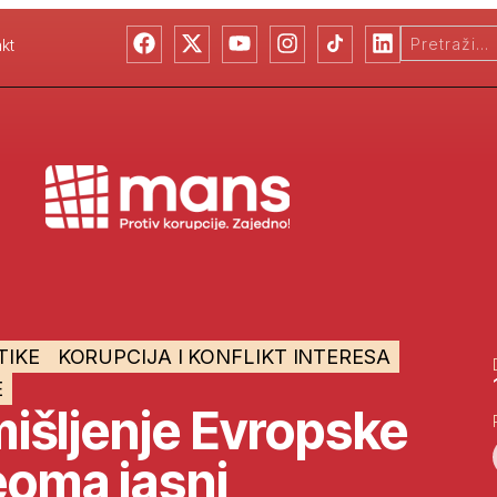
kt
TIKE
KORUPCIJA I KONFLIKT INTERESA
E
 mišljenje Evropske
eoma jasni