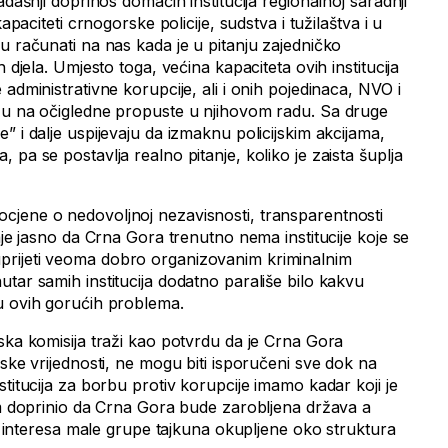
adašnji doprinos domaćih institucija regionalnoj saradnji
kapaciteti crnogorske policije, sudstva i tužilaštva i u
u računati na nas kada je u pitanju zajedničko
h djela. Umjesto toga, većina kapaciteta ovih institucija
administrativne korupcije, ali i onih pojedinaca, NVO i
žu na očigledne propuste u njihovom radu. Sa druge
” i dalje uspijevaju da izmaknu policijskim akcijama,
 pa se postavlja realno pitanje, koliko je zaista šuplja
cjene o nedovoljnoj nezavisnosti, transparentnosti
taje jasno da Crna Gora trenutno nema institucije koje se
rijeti veoma dobro organizovanim kriminalnim
tar samih institucija dodatno parališe bilo kakvu
u ovih gorućih problema.
ska komisija traži kao potvrdu da je Crna Gora
pske vrijednosti, ne mogu biti isporučeni sve dok na
stitucija za borbu protiv korupcije imamo kadar koji je
jem doprinio da Crna Gora bude zarobljena država a
nih interesa male grupe tajkuna okupljene oko struktura