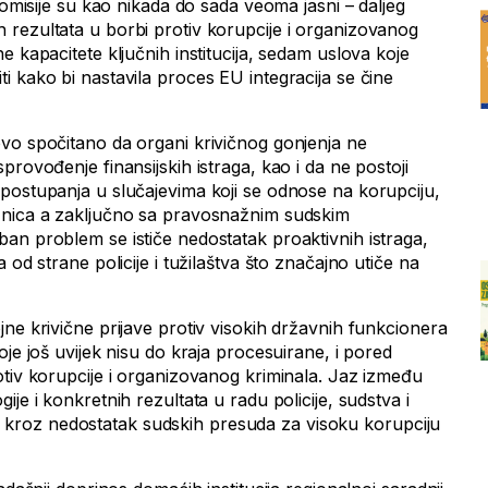
 komisije su kao nikada do sada veoma jasni – daljeg
rezultata u borbi protiv korupcije i organizovanog
e kapacitete ključnih institucija, sedam uslova koje
 kako bi nastavila proces EU integracija se čine
vo spočitano da organi krivičnog gonjenja ne
provođenje finansijskih istraga, kao i da ne postoji
postupanja u slučajevima koji se odnose na korupciju,
žnica a zaključno sa pravosnažnim sudskim
an problem se ističe nedostatak proaktivnih istraga,
 od strane policije i tužilaštva što značajno utiče na
ne krivične prijave protiv visokih državnih funkcionera
oje još uvijek nisu do kraja procesuirane, i pored
otiv korupcije i organizovanog kriminala. Jaz između
je i konkretnih rezultata u radu policije, sudstva i
viji kroz nedostatak sudskih presuda za visoku korupciju