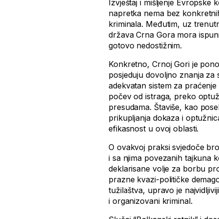
Izvještaj i mišljenje Evropske
napretka nema bez konkretnih 
kriminala. Međutim, uz trenutn
država Crna Gora mora ispuniti
gotovo nedostižnim.
Konkretno, Crnoj Gori je pono
posjeduju dovoljno znanja za s
adekvatan sistem za praćenje 
počev od istraga, preko optu
presudama. Štaviše, kao poseb
prikupljanja dokaza i optužnica
efikasnost u ovoj oblasti.
O ovakvoj praksi svjedoče broj
i sa njima povezanih tajkuna k
deklarisane volje za borbu pr
prazne kvazi-političke demagogi
tužilaštva, upravo je najvidlji
i organizovani kriminal.