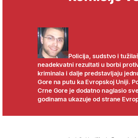
Policija, sudstvo i tužilaš
neadekvatni rezultati u borbi prot
kriminala i dalje predstavljaju jed
Gore na putu ka Evropskoj Uniji. Po
Crne Gore je dodatno naglasio sv
godinama ukazuje od strane Evrop