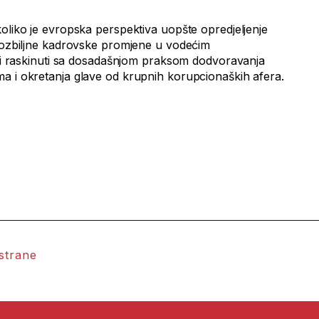
oliko je evropska perspektiva uopšte opredjeljenje
i ozbiljne kadrovske promjene u vodećim
a, i raskinuti sa dosadašnjom praksom dodvoravanja
a i okretanja glave od krupnih korupcionaških afera.
a
 strane