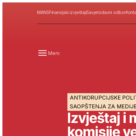
MANS
Finansijski izvještaji
Savjetodavni odbor
Konta
Meni
ANTIKORUPCIJSKE POLI
SAOPŠTENJA ZA MEDIJ
Izvještaj i
komisije v