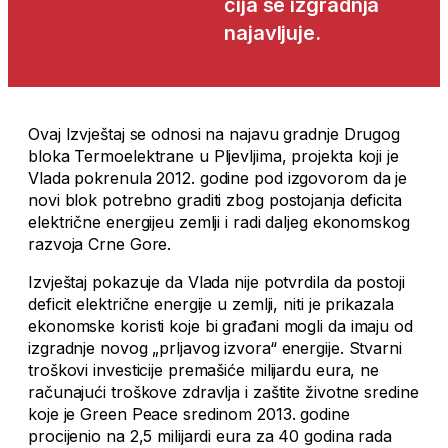
čija se izgradnja
najavljuje.
Ovaj Izvještaj se odnosi na najavu gradnje Drugog
bloka Termoelektrane u Pljevljima, projekta koji je
Vlada pokrenula 2012. godine pod izgovorom da je
novi blok potrebno graditi zbog postojanja deficita
električne energijeu zemlji i radi daljeg ekonomskog
razvoja Crne Gore.
Izvještaj pokazuje da Vlada nije potvrdila da postoji
deficit električne energije u zemlji, niti je prikazala
ekonomske koristi koje bi građani mogli da imaju od
izgradnje novog „prljavog izvora“ energije. Stvarni
troškovi investicije premašiće milijardu eura, ne
računajući troškove zdravlja i zaštite životne sredine
koje je Green Peace sredinom 2013. godine
procijenio na 2,5 milijardi eura za 40 godina rada