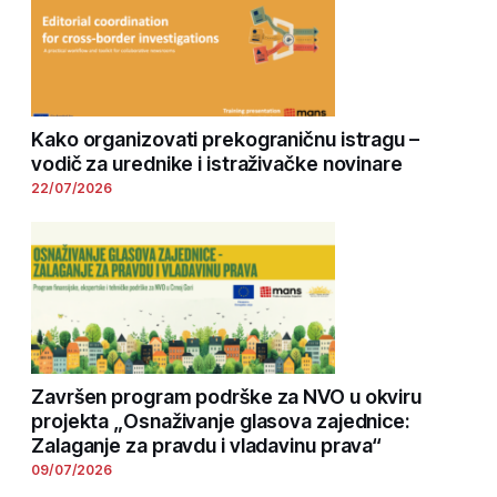
Kako organizovati prekograničnu istragu –
vodič za urednike i istraživačke novinare
22/07/2026
Završen program podrške za NVO u okviru
projekta „Osnaživanje glasova zajednice:
Zalaganje za pravdu i vladavinu prava“
09/07/2026