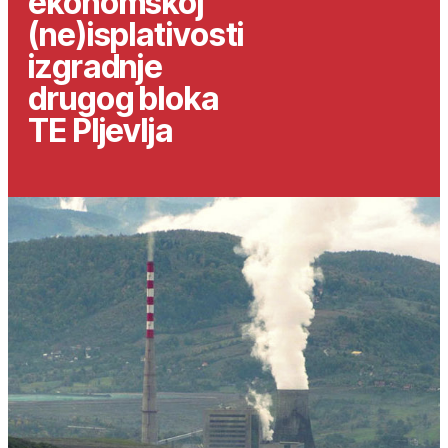
ekonomskoj
(ne)isplativosti
izgradnje
drugog bloka
TE Pljevlja