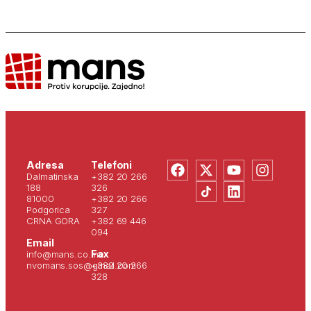
Adresa
Telefoni
Dalmatinska
+382 20 266
188
326
81000
+382 20 266
Podgorica
327
CRNA GORA
+382 69 446
094
Email
Fax
info@mans.co.me
nvomans.sos@gmail.com
+382 20 266
328