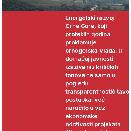
Energetski razvoj
Crne Gore, koji
proteklih godina
proklamuje
crnogorska Vlada, u
domaćoj javnosti
izaziva niz kritičkih
tonova ne samo u
pogledu
transparentnostičitavo
postupka, već
naročito u vezi
ekonomske
održivosti projekata