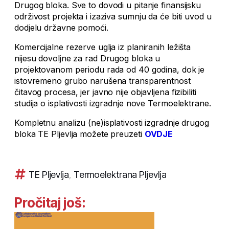
Drugog bloka. Sve to dovodi u pitanje finansijsku
održivost projekta i izaziva sumnju da će biti uvod u
dodjelu državne pomoći.
Komercijalne rezerve uglja iz planiranih ležišta
nijesu dovoljne za rad Drugog bloka u
projektovanom periodu rada od 40 godina, dok je
istovremeno grubo narušena transparentnost
čitavog procesa, jer javno nije objavljena fizibiliti
studija o isplativosti izgradnje nove Termoelektrane.
Kompletnu analizu (ne)isplativosti izgradnje drugog
bloka TE Pljevlja možete preuzeti
OVDJE
TE Pljevlja
,
Termoelektrana Pljevlja
Pročitaj još: