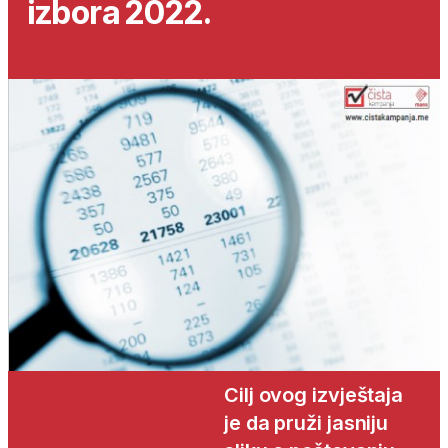
izbora 2022.
Cilj ovog izvještaja
je da pruži jasniju