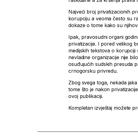
raskidane a za kršenja prava r
Najveći broj privatizacionih 
korupciju a veoma često su rad
dokaze o tome kako su njihov
Ipak, pravosudni organi godina
privatizacije. I pored velikog b
medijskih tekstova o korupciji u
nevladine organizacije nije b
osuđujućih sudskih presuda pro
crnogorsku privredu.
Zbog svega toga, nekada jaka
tome što je nakon privatizacije
ovoj publikaciji.
Kompletan izvještaj možete p