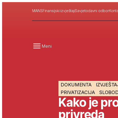
MANS
Finansijski izvještaji
Savjetodavni odbor
Konta
Meni
DOKUMENTA
IZVJEŠTA
PRIVATIZACIJA
SLOBOD
Kako je pr
privreda