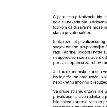
Cilj procesa privatizacije bio 
koja su nekada bila u držav
logikom da država ne može bi
stanju privatni sektor.
Ipak, rezultat privatizacionog 
svojevremeno bio postavljen. 
radi. Fabrike, pogoni i hoteli s
neuporedivo niže zarade u odn
porezi i doprinosi za njihov r
Jedinu ekonomsku korist u većin
bivša državna preduzeća i koji
nepokretnu imovinu preduzeća, 
Sa druge strane, država nije 
privatizaciji i prava radnika 
bilo kakva kontrola rada tih p