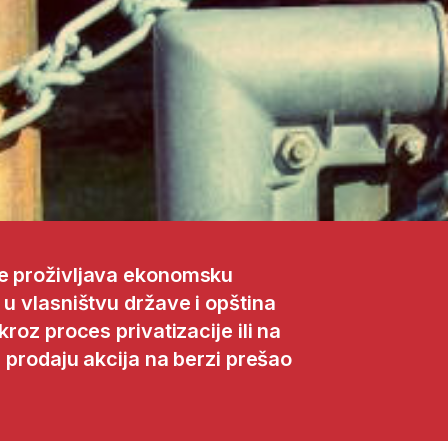
je proživljava ekonomsku
 u vlasništvu države i opština
kroz proces privatizacije ili na
li prodaju akcija na berzi prešao