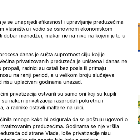
da je se unaprijedi efikasnost i upravljanje preduzećima
nom vlasništvu i vodio se osnovnom ekonomskom
ti dobar menadžer, makar ne na nivo na kojem je to u
procesa danas je sušta suprotnost cilju koji je
Većina privatizovanih preduzeća je uništena i danas ne
u propali, radnici su ostali bez posla ili primaju
osu na raniji period, a u velikom broju slučajeva
ad nisu uplaćivani godinama unazad.
i privatizacija ostvarili su samo oni koji su kupili
 su nakon privatizacija rasprodali pokretnu i
a radnike ostavili maltene na ulici.
učinila mnogo kako bi osigurala da se poštuju ugovori o
u privatizovanim preduzećima. Godinama se nije vršila
reduzeća od strane Vlade, loše privatizacije nisu