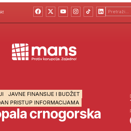
kt
JI
JAVNE FINANSIJE I BUDŽET
AN PRISTUP INFORMACIJAMA
opala crnogorska