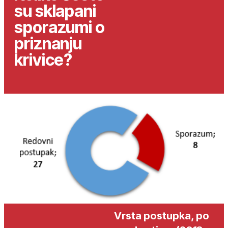
su sklapani
sporazumi o
priznanju
krivice?
Vrsta postupka, po