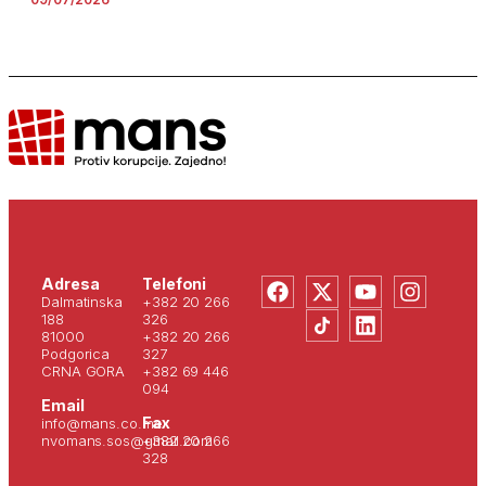
Adresa
Telefoni
Dalmatinska
+382 20 266
188
326
81000
+382 20 266
Podgorica
327
CRNA GORA
+382 69 446
094
Email
Fax
info@mans.co.me
nvomans.sos@gmail.com
+382 20 266
328